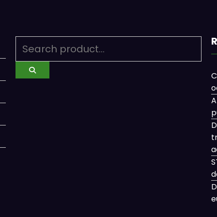
R
C
o
A
p
D
t
a
S
d
D
e