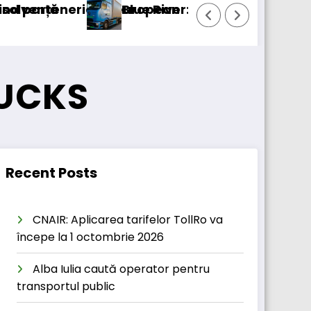
atul european
Blue River: 26.123 km cu un camion 100% elec
RUCKS
Recent Posts
CNAIR: Aplicarea tarifelor TollRo va
începe la 1 octombrie 2026
Alba Iulia caută operator pentru
transportul public