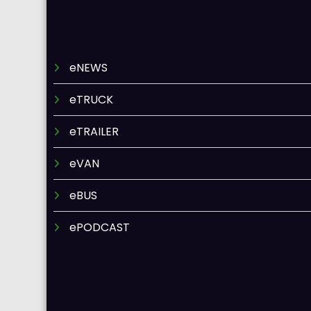
eNEWS
eTRUCK
eTRAILER
eVAN
eBUS
ePODCAST