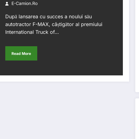
în Europa de Vest
E-Camion.ro
După lansarea cu succes a noului său
autotractor F-MAX, câștigător al premiului
International Truck of…
Read More