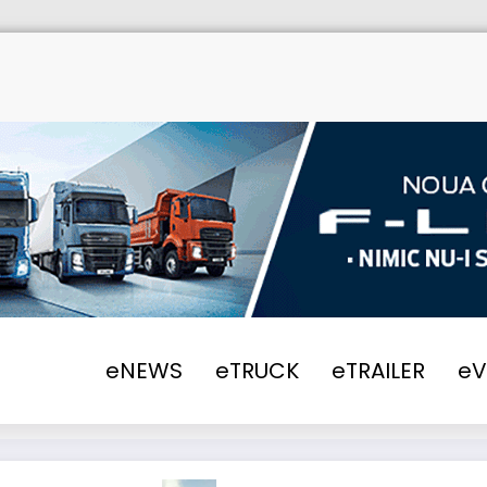
H
eNEWS
eTRUCK
eTRAILER
e