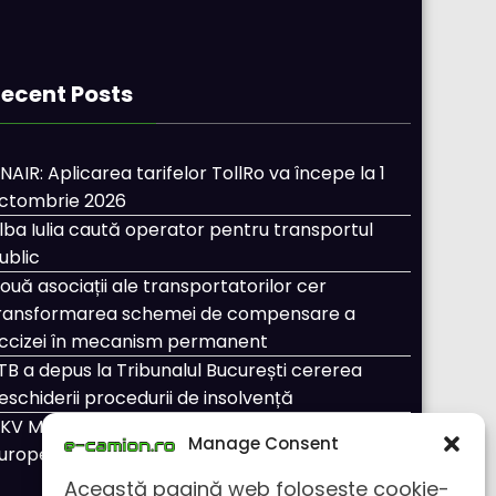
ecent Posts
NAIR: Aplicarea tarifelor TollRo va începe la 1
ctombrie 2026
lba Iulia caută operator pentru transportul
ublic
ouă asociații ale transportatorilor cer
ransformarea schemei de compensare a
ccizei în mecanism permanent
TB a depus la Tribunalul București cererea
eschiderii procedurii de insolvență
KV Mobility și Shell își extind parteneriatul
Manage Consent
uropean
Această pagină web folosește cookie-