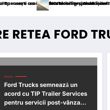
 accizei în mecanism permanent
rerea deschiderii procedurii de insolvență
DKV Mobility și Shell își extind parteneri
RE RETEA FORD T
ENEWS
Ford Trucks semnează un
acord cu TIP Trailer Services
pentru servicii post-vânzare