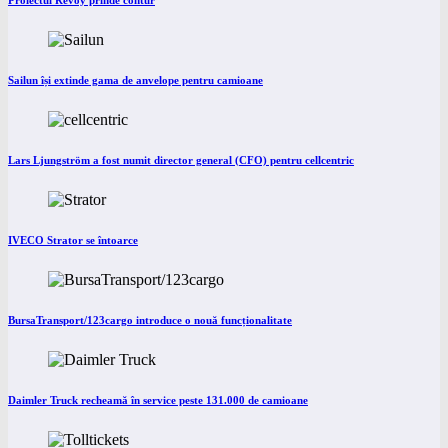
Proiectul Revoy prinde contur
Sailun își extinde gama de anvelope pentru camioane
Lars Ljungström a fost numit director general (CFO) pentru cellcentric
IVECO Strator se întoarce
BursaTransport/123cargo introduce o nouă funcționalitate
Daimler Truck recheamă în service peste 131.000 de camioane