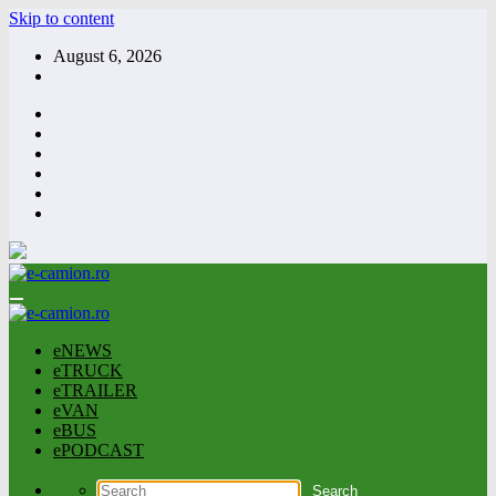
Skip to content
August 6, 2026
eNEWS
eTRUCK
eTRAILER
eVAN
eBUS
ePODCAST