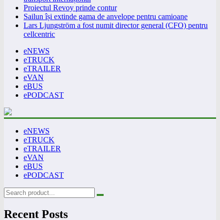
Proiectul Revoy prinde contur
Sailun își extinde gama de anvelope pentru camioane
Lars Ljungström a fost numit director general (CFO) pentru
cellcentric
eNEWS
eTRUCK
eTRAILER
eVAN
eBUS
ePODCAST
eNEWS
eTRUCK
eTRAILER
eVAN
eBUS
ePODCAST
Recent Posts