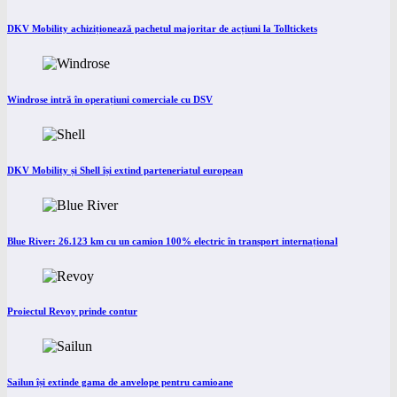
DKV Mobility achiziționează pachetul majoritar de acțiuni la Tolltickets
Windrose intră în operațiuni comerciale cu DSV
DKV Mobility și Shell își extind parteneriatul european
Blue River: 26.123 km cu un camion 100% electric în transport internațional
Proiectul Revoy prinde contur
Sailun își extinde gama de anvelope pentru camioane