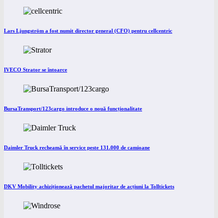
Lars Ljungström a fost numit director general (CFO) pentru cellcentric
IVECO Strator se întoarce
BursaTransport/123cargo introduce o nouă funcționalitate
Daimler Truck recheamă în service peste 131.000 de camioane
DKV Mobility achiziționează pachetul majoritar de acțiuni la Tolltickets