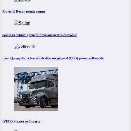
Proiectul Revoy prinde contur
Sailun își extinde gama de anvelope pentru camioane
Lars Ljungström a fost numit director general (CFO) pentru cellcentric
IVECO Strator se întoarce