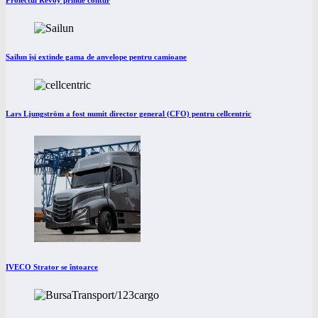
Proiectul Revoy prinde contur
Sailun își extinde gama de anvelope pentru camioane
Lars Ljungström a fost numit director general (CFO) pentru cellcentric
IVECO Strator se întoarce