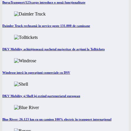
BursaTransport/123cargo introduce o nouă funcționalitate
Daimler Truck recheamă în service peste 131.000 de camioane
DKV Mobility achiziționează pachetul majoritar de acțiuni la Tolltickets
Windrose intră în operațiuni comerciale cu DSV
DKV Mobility și Shell își extind parteneriatul european
Blue River: 26.123 km cu un camion 100% electric în transport internațional