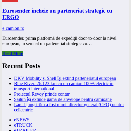
Eurosender incheie un parteneriat strategic cu
ERGO
e-camion.ro
Eurosender, prima platformă de expediții door-to-door la nivel
european, a semnat un parteneriat strategic cu…
Read More
Recent Posts
DKV Mobility și Shell își extind parteneriatul european
Blue River: 26.123 km cu un camion 100% electric în
transport internațional
Proiectul Revoy prinde contur
Sailun își extinde gama de anvelope pentru camioane
Lars Ljungström a fost numit director general (CFO) pentru
cellcentric
eNEWS
eTRUCK
eTRAILER