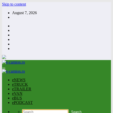
Skip to content
August 7, 2026
eNEWS
eTRUCK
eTRAILER
eVAN
eBUS
ePODCAST