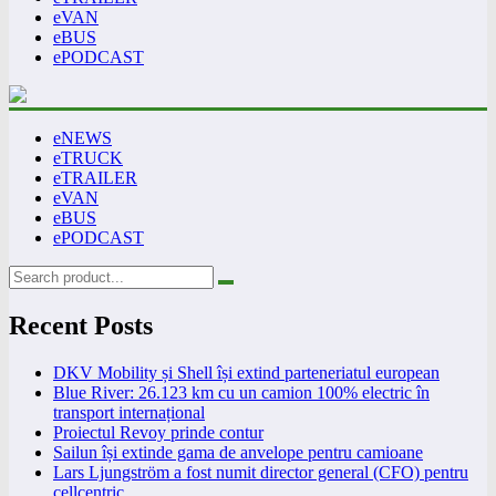
eVAN
eBUS
ePODCAST
eNEWS
eTRUCK
eTRAILER
eVAN
eBUS
ePODCAST
Recent Posts
DKV Mobility și Shell își extind parteneriatul european
Blue River: 26.123 km cu un camion 100% electric în
transport internațional
Proiectul Revoy prinde contur
Sailun își extinde gama de anvelope pentru camioane
Lars Ljungström a fost numit director general (CFO) pentru
cellcentric