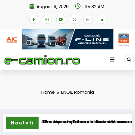
Skip
August 9, 2026
1:35:32 AM
to
content
Home
ENGIE România
ansformarea schemei de compensare a accizei în mecanism pe
STB a depus la Tribunalul București cererea deschi
Noutati