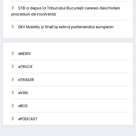
STB a depus la Tribunalul București cererea deschiderii
procedurii de insolvență
DKV Mobility și Shell își extind parteneriatul european
eNEWS
eTRUCK
eTRAILER
eVAN
eBUS
ePODCAST