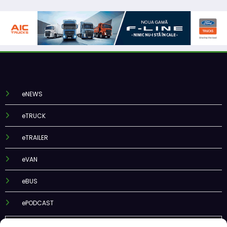
eNEWS
eTRUCK
eTRAILER
eVAN
eBUS
ePODCAST