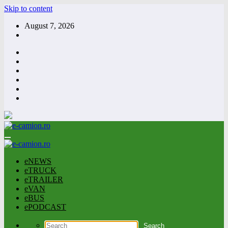
Skip to content
August 7, 2026
eNEWS
eTRUCK
eTRAILER
eVAN
eBUS
ePODCAST