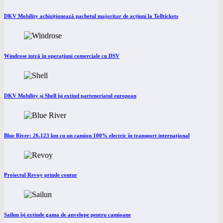
DKV Mobility achiziționează pachetul majoritar de acțiuni la Tolltickets
Windrose intră în operațiuni comerciale cu DSV
DKV Mobility și Shell își extind parteneriatul european
Blue River: 26.123 km cu un camion 100% electric în transport internațional
Proiectul Revoy prinde contur
Sailun își extinde gama de anvelope pentru camioane