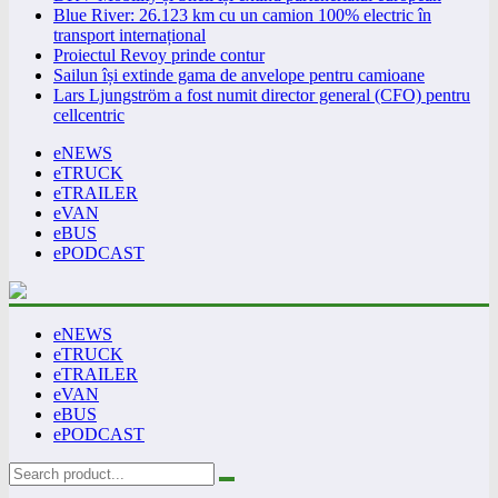
Blue River: 26.123 km cu un camion 100% electric în
transport internațional
Proiectul Revoy prinde contur
Sailun își extinde gama de anvelope pentru camioane
Lars Ljungström a fost numit director general (CFO) pentru
cellcentric
eNEWS
eTRUCK
eTRAILER
eVAN
eBUS
ePODCAST
eNEWS
eTRUCK
eTRAILER
eVAN
eBUS
ePODCAST