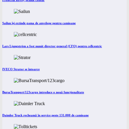
Proiectul Revoy prinde contur
Sailun își extinde gama de anvelope pentru camioane
Lars Ljungström a fost numit director general (CFO) pentru cellcentric
IVECO Strator se întoarce
BursaTransport/123cargo introduce o nouă funcționalitate
Daimler Truck recheamă în service peste 131.000 de camioane