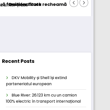
itate
ruck recheamă în service peste 131.000 de ca
DKV Mobility
Recent Posts
DKV Mobility și Shell își extind
parteneriatul european
Blue River: 26.123 km cu un camion
100% electric în transport internațional