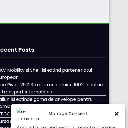
ecent Posts
KV Mobility și Shell își extind parteneriatul
uropean
lue River: 26.123 km cu un camion 100% electric
n transport internațional
ailun își extinde gama de anvelope pentru
amioane
VECO Strator se întoarce
Manage Consent
ursaTransport/123cargo introduce o nouă
Această pagină web folosește cookie-