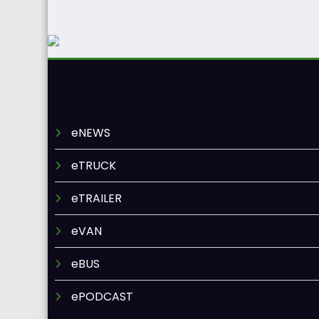
eNEWS
eTRUCK
eTRAILER
eVAN
eBUS
ePODCAST