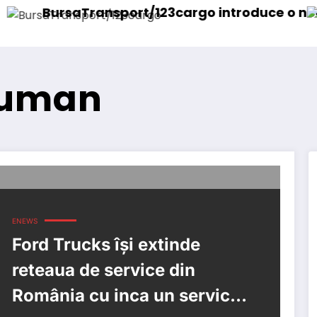
ransport/123cargo introduce o nouă funcțional
Daimler T
Duman
ENEWS
Ford Trucks își extinde
reteaua de service din
România cu inca un service