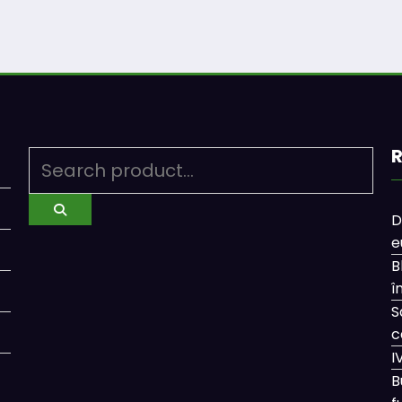
R
D
e
B
î
S
c
I
B