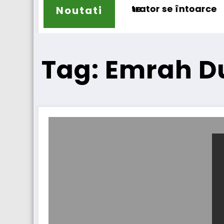
 pentru camioane
IVECO Strator se întoarce
BursaT
Noutati
Tag: Emrah 