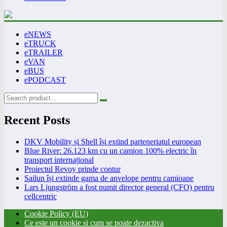
eNEWS
eTRUCK
eTRAILER
eVAN
eBUS
ePODCAST
Recent Posts
DKV Mobility și Shell își extind parteneriatul european
Blue River: 26.123 km cu un camion 100% electric în
transport internațional
Proiectul Revoy prinde contur
Sailun își extinde gama de anvelope pentru camioane
Lars Ljungström a fost numit director general (CFO) pentru
cellcentric
Cookie Policy (EU)
Ce este un cookie si cum se poate dezactiva