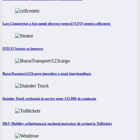
Lars Ljungström a fost numit director general (CFO) pentru cellcentric
IVECO Strator se întoarce
BursaTransport/123cargo introduce o nouă funcționalitate
Daimler Truck recheamă în service peste 131.000 de camioane
DKV Mobility achiziționează pachetul majoritar de acțiuni la Tolltickets