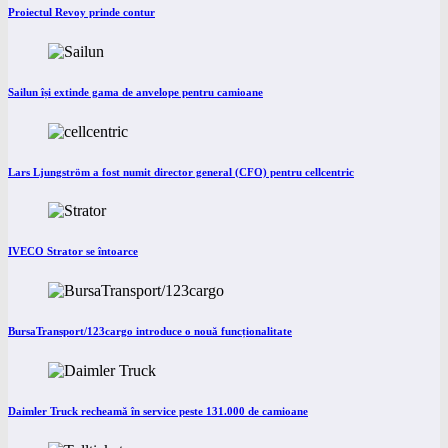
Proiectul Revoy prinde contur
Sailun își extinde gama de anvelope pentru camioane
Lars Ljungström a fost numit director general (CFO) pentru cellcentric
IVECO Strator se întoarce
BursaTransport/123cargo introduce o nouă funcționalitate
Daimler Truck recheamă în service peste 131.000 de camioane