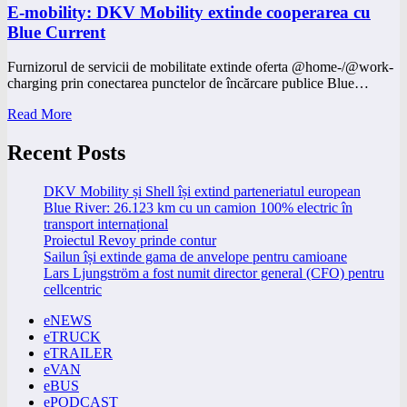
E-mobility: DKV Mobility extinde cooperarea cu
Blue Current
Furnizorul de servicii de mobilitate extinde oferta @home-/@work-
charging prin conectarea punctelor de încărcare publice Blue…
Read More
Recent Posts
DKV Mobility și Shell își extind parteneriatul european
Blue River: 26.123 km cu un camion 100% electric în
transport internațional
Proiectul Revoy prinde contur
Sailun își extinde gama de anvelope pentru camioane
Lars Ljungström a fost numit director general (CFO) pentru
cellcentric
eNEWS
eTRUCK
eTRAILER
eVAN
eBUS
ePODCAST