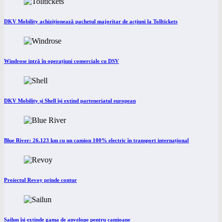
DKV Mobility achiziționează pachetul majoritar de acțiuni la Tolltickets
Windrose intră în operațiuni comerciale cu DSV
DKV Mobility și Shell își extind parteneriatul european
Blue River: 26.123 km cu un camion 100% electric în transport internațional
Proiectul Revoy prinde contur
Sailun își extinde gama de anvelope pentru camioane