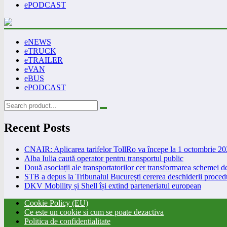
ePODCAST
eNEWS
eTRUCK
eTRAILER
eVAN
eBUS
ePODCAST
Recent Posts
CNAIR: Aplicarea tarifelor TollRo va începe la 1 octombrie 2
Alba Iulia caută operator pentru transportul public
Două asociații ale transportatorilor cer transformarea schemei
STB a depus la Tribunalul București cererea deschiderii procedu
DKV Mobility și Shell își extind parteneriatul european
Cookie Policy (EU)
Ce este un cookie si cum se poate dezactiva
Politica de confidentialitate