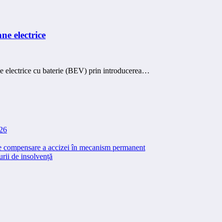
ne electrice
le electrice cu baterie (BEV) prin introducerea…
026
 de compensare a accizei în mecanism permanent
rii de insolvență