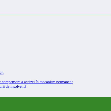
026
 de compensare a accizei în mecanism permanent
rii de insolvență