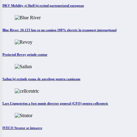
DKV Mobility și Shell își extind parteneriatul european
Blue River: 26.123 km cu un camion 100% electric în transport internațional
Proiectul Revoy prinde contur
Sailun își extinde gama de anvelope pentru camioane
Lars Ljungström a fost numit director general (CFO) pentru cellcentric
IVECO Strator se întoarce