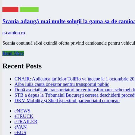
eNEWS
eTRUCK
Scania adaugă mai multe soluții la gama sa de camioa
e-camion.ro
Scania continuă să-și extindă oferta privind camioanele pentru vehicu
Read More
Recent Posts
CNAIR: Aplicarea tarifelor TollRo va începe la 1 octombrie 2
Alba Iulia caută operator pentru transportul public
Două asociații ale transportatorilor cer transformarea schemei
STB a depus la Tribunalul București cererea deschiderii procedu
DKV Mobility și Shell își extind parteneriatul european
eNEWS
eTRUCK
eTRAILER
eVAN
eBUS