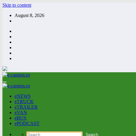
Skip to content
August 8, 2026
eNEWS
eTRUCK
eTRAILER
eVAN
eBUS
ePODCAST