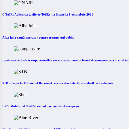
CNAIR: Aplicarea tarifelor TollRo va începe la 1 octombrie 2026
Alba Iulia caută operator pentru transportul public
Două asociații ale transportatorilor cer transformarea schemei de compensare a accizei î
STB a depus la Tribunalul București cererea deschiderii procedurii de insolvență
DKV Mobility și Shell își extind parteneriatul european