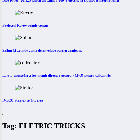
Blue River: 26.123 km cu un camion 100% electric în transport internațional
Proiectul Revoy prinde contur
Sailun își extinde gama de anvelope pentru camioane
Lars Ljungström a fost numit director general (CFO) pentru cellcentric
IVECO Strator se întoarce
Tag: ELETRIC TRUCKS