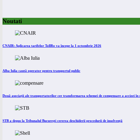
Noutati
CNAIR: Aplicarea tarifelor TollRo va începe la 1 octombrie 2026
Alba Iulia caută operator pentru transportul public
Două asociații ale transportatorilor cer transformarea schemei de compensare a accizei î
STB a depus la Tribunalul București cererea deschiderii procedurii de insolvență