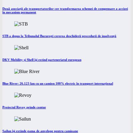
Două asociații ale transportatorilor cer transformarea schemei de compensare a accizei
în mecanism permanent
STB a depus la Tribunalul București cererea deschiderii procedurii de insolvență
DKV Mobility și Shell își extind parteneriatul european
Blue River: 26.123 km cu un camion 100% electric în transport internațional
Proiectul Revoy prinde contur
Sailun își extinde gama de anvelope pentru camioane