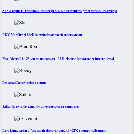
STB a depus la Tribunalul București cererea deschiderii procedurii de insolvență
DKV Mobility și Shell își extind parteneriatul european
Blue River: 26.123 km cu un camion 100% electric în transport internațional
Proiectul Revoy prinde contur
Sailun își extinde gama de anvelope pentru camioane
Lars Ljungström a fost numit director general (CFO) pentru cellcentric