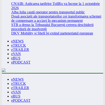
CNAIR: Aplicarea tarifelor TollRo va începe la 1 octombrie
2026
Alba Iulia caută operator pentru transportul public
Două asociații ale transportatorilor cer transformarea schemei
de compensare a accizei în mecanism permanent
STB a depus la Tribunalul București cererea deschiderii
procedurii de insolvență
DKV Mobility și Shell își extind parteneriatul european
eNEWS
eTRUCK
eTRAILER
eVAN
eBUS
ePODCAST
eNEWS
eTRUCK
eTRAILER
eVAN
eBUS
ePODCAST