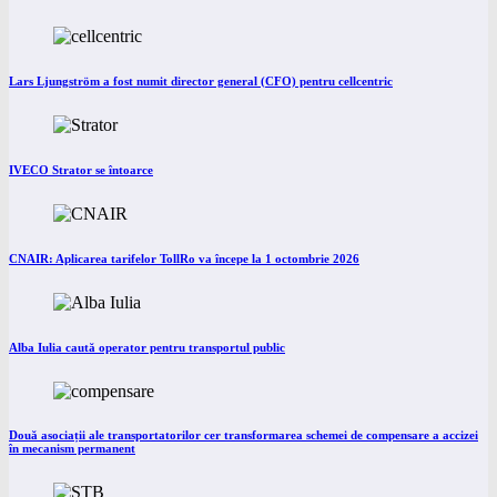
Lars Ljungström a fost numit director general (CFO) pentru cellcentric
IVECO Strator se întoarce
CNAIR: Aplicarea tarifelor TollRo va începe la 1 octombrie 2026
Alba Iulia caută operator pentru transportul public
Două asociații ale transportatorilor cer transformarea schemei de compensare a accizei
în mecanism permanent