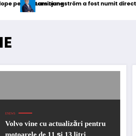
amioane
rs Ljungström a fost numit director general (CF
IVECO
IE
ENEWS
Volvo vine cu actualizări pentru
motoarele de 11 și 13 litri