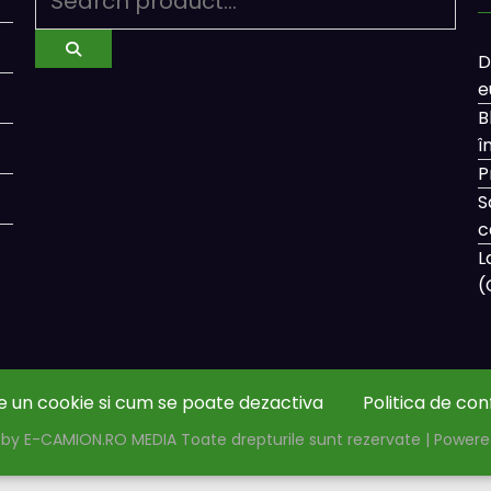
D
e
B
î
P
S
c
L
(
e un cookie si cum se poate dezactiva
Politica de con
by E-CAMION.RO MEDIA Toate drepturile sunt rezervate | Power