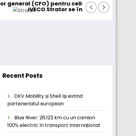
O) pentru cellcentric
BursaTransport/123
 Strator se întoarce
Recent Posts
DKV Mobility și Shell își extind
parteneriatul european
Blue River: 26.123 km cu un camion
100% electric în transport internațional