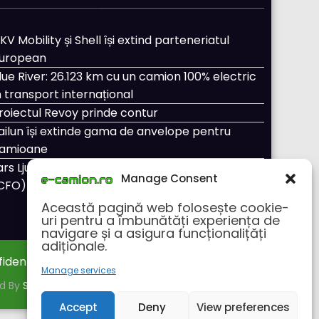
KV Mobility și Shell își extind parteneriatul
uropean
lue River: 26.123 km cu un camion 100% electric
n transport internațional
roiectul Revoy prinde contur
ailun își extinde gama de anvelope pentru
amioane
ars Ljungström a fost numit director general
Manage Consent
CFO) pentru cellcentric
Această pagină web folosește cookie-
uri pentru a îmbunătăți experiența de
navigare și a asigura funcționalițăți
adiționale.
fidentialitate
Despre noi
Manage services
ed By
SpiceThemes
Accept
Deny
View preferences