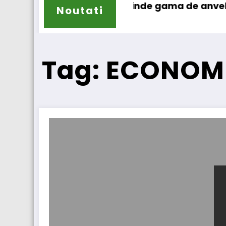
Sailun își extinde gama de anvelope pentru c
La
Noutati
Tag: ECONOM