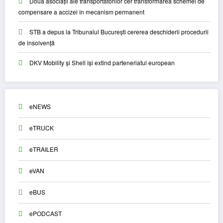
Două asociații ale transportatorilor cer transformarea schemei de
compensare a accizei în mecanism permanent
STB a depus la Tribunalul București cererea deschiderii procedurii
de insolvență
DKV Mobility și Shell își extind parteneriatul european
eNEWS
eTRUCK
eTRAILER
eVAN
eBUS
ePODCAST