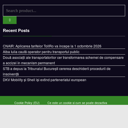
Recent Posts
CNAIR: Aplicarea tarifelor TollRo va începe la 1 octombrie 2026
Alba Iulia caută operator pentru transportul public
Două asociații ale transportatorilor cer transformarea schemei de compensare
a accizei în mecanism permanent
STB a depus la Tribunalul București cererea deschiderii procedurii de
insolvență
DKV Mobility și Shell își extind parteneriatul european
Cookie Policy (EU)
Ce este un cookie si cum se poate dezactiva
Politica de confidentialitate
Despre noi
Copyright © 2024 by E-CAMION.RO MEDIA Toate drepturile sunt rezervate |
Powered By
SpiceThemes