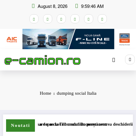
Skip
August 8, 2026
9:59:46 AM
to
content
Home
dumping social Italia
mei de compensare a accizei în mecanism permanent
STB a depus la Tribunalul București cererea deschiderii proceduri
Noutati