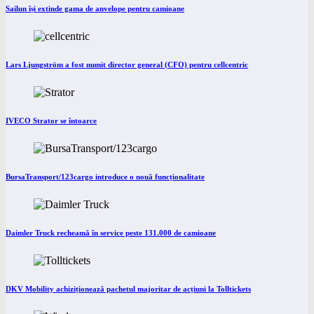
Sailun își extinde gama de anvelope pentru camioane
Lars Ljungström a fost numit director general (CFO) pentru cellcentric
IVECO Strator se întoarce
BursaTransport/123cargo introduce o nouă funcționalitate
Daimler Truck recheamă în service peste 131.000 de camioane
DKV Mobility achiziționează pachetul majoritar de acțiuni la Tolltickets