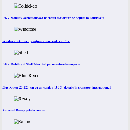
DKV Mobility achiziționează pachetul majoritar de acțiuni la Tolltickets
Windrose intră în operațiuni comerciale cu DSV
DKV Mobility și Shell își extind parteneriatul european
Blue River: 26.123 km cu un camion 100% electric în transport internațional
Proiectul Revoy prinde contur