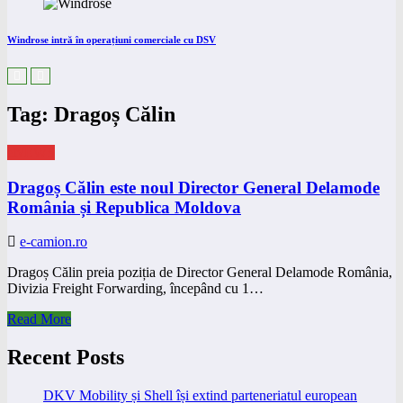
Windrose intră în operațiuni comerciale cu DSV
Tag: Dragoș Călin
eNEWS
Dragoș Călin este noul Director General Delamode
România și Republica Moldova
e-camion.ro
Dragoș Călin preia poziția de Director General Delamode România,
Divizia Freight Forwarding, începând cu 1…
Read More
Recent Posts
DKV Mobility și Shell își extind parteneriatul european