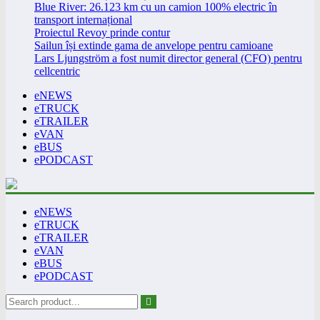
Blue River: 26.123 km cu un camion 100% electric în
transport internațional
Proiectul Revoy prinde contur
Sailun își extinde gama de anvelope pentru camioane
Lars Ljungström a fost numit director general (CFO) pentru
cellcentric
eNEWS
eTRUCK
eTRAILER
eVAN
eBUS
ePODCAST
eNEWS
eTRUCK
eTRAILER
eVAN
eBUS
ePODCAST