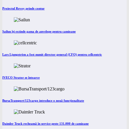
Proiectul Revoy prinde contur
Sailun își extinde gama de anvelope pentru camioane
Lars Ljungström a fost numit director general (CFO) pentru cellcentric
IVECO Strator se întoarce
BursaTransport/123cargo introduce o nouă funcționalitate
Daimler Truck recheamă în service peste 131.000 de camioane