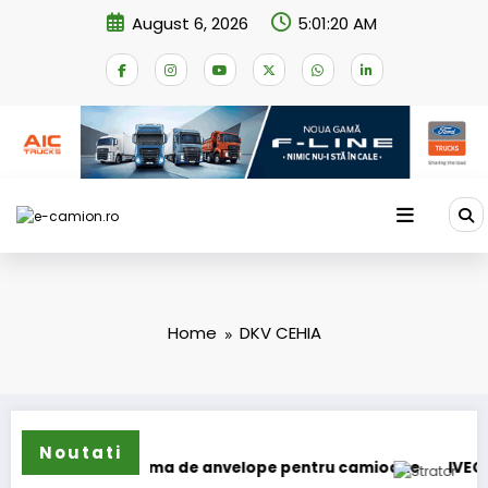
Skip
August 6, 2026
5:01:20 AM
to
content
Home
DKV CEHIA
Noutati
își extinde gama de anvelope pentru camioane
IVECO Strat