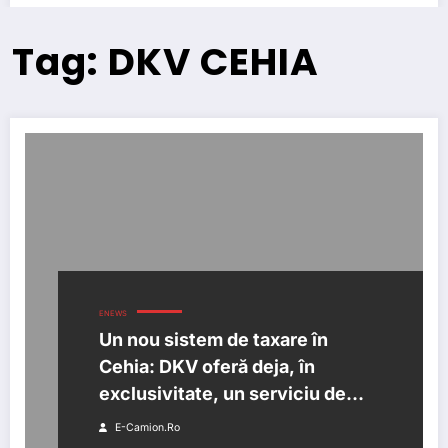
Tag: DKV CEHIA
ENEWS
Un nou sistem de taxare în
Cehia: DKV oferă deja, în
exclusivitate, un serviciu de
înregistrare online
E-Camion.ro