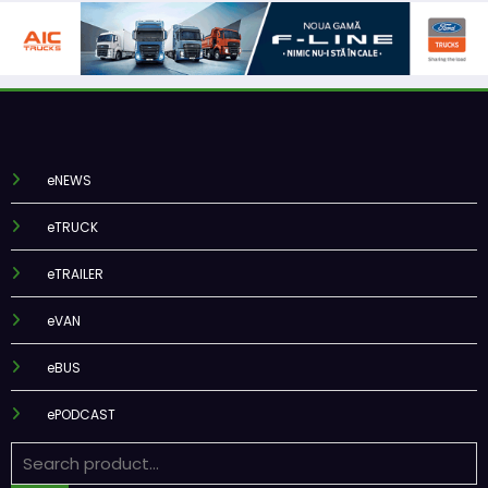
eNEWS
eTRUCK
eTRAILER
eVAN
eBUS
ePODCAST