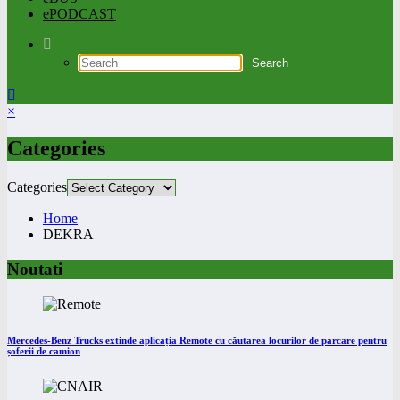
ePODCAST
×
Categories
Categories
Home
DEKRA
Noutati
Mercedes-Benz Trucks extinde aplicația Remote cu căutarea locurilor de parcare pentru
șoferii de camion