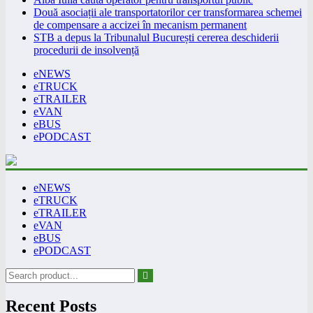
Două asociații ale transportatorilor cer transformarea schemei
de compensare a accizei în mecanism permanent
STB a depus la Tribunalul București cererea deschiderii
procedurii de insolvență
eNEWS
eTRUCK
eTRAILER
eVAN
eBUS
ePODCAST
eNEWS
eTRUCK
eTRAILER
eVAN
eBUS
ePODCAST
Recent Posts