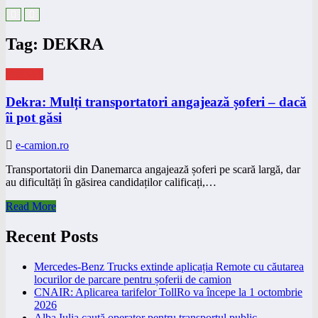
Tag: DEKRA
eNEWS
Dekra: Mulți transportatori angajează șoferi – dacă
îi pot găsi
e-camion.ro
Transportatorii din Danemarca angajează șoferi pe scară largă, dar
au dificultăți în găsirea candidaților calificați,…
Read More
Recent Posts
Mercedes-Benz Trucks extinde aplicația Remote cu căutarea
locurilor de parcare pentru șoferii de camion
CNAIR: Aplicarea tarifelor TollRo va începe la 1 octombrie
2026
Alba Iulia caută operator pentru transportul public