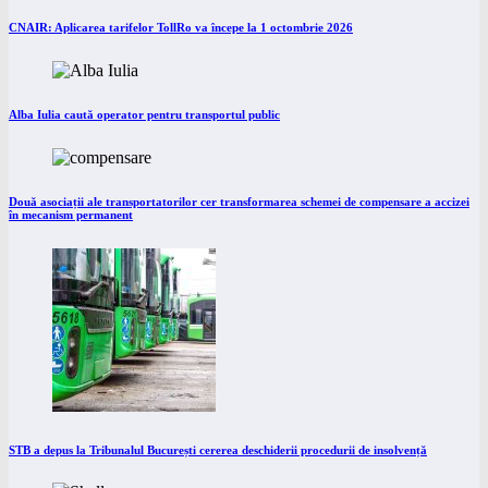
CNAIR: Aplicarea tarifelor TollRo va începe la 1 octombrie 2026
Alba Iulia caută operator pentru transportul public
Două asociații ale transportatorilor cer transformarea schemei de compensare a accizei
în mecanism permanent
STB a depus la Tribunalul București cererea deschiderii procedurii de insolvență