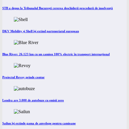
STB a depus la Tribunalul București cererea deschiderii procedurii de insolvență
DKV Mobility și Shell își extind parteneriatul european
Blue River: 26.123 km cu un camion 100% electric în transport internațional
Proiectul Revoy prinde contur
Londra are 3.000 de autobuze cu emisii zero
Sailun își extinde gama de anvelope pentru camioane