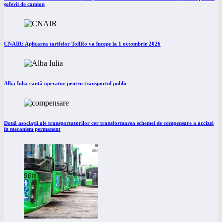
șoferii de camion
CNAIR: Aplicarea tarifelor TollRo va începe la 1 octombrie 2026
Alba Iulia caută operator pentru transportul public
Două asociații ale transportatorilor cer transformarea schemei de compensare a accizei
în mecanism permanent