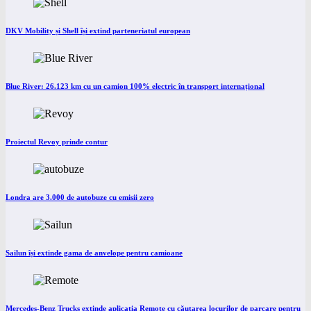
DKV Mobility și Shell își extind parteneriatul european
Blue River: 26.123 km cu un camion 100% electric în transport internațional
Proiectul Revoy prinde contur
Londra are 3.000 de autobuze cu emisii zero
Sailun își extinde gama de anvelope pentru camioane
Mercedes-Benz Trucks extinde aplicația Remote cu căutarea locurilor de parcare pentru