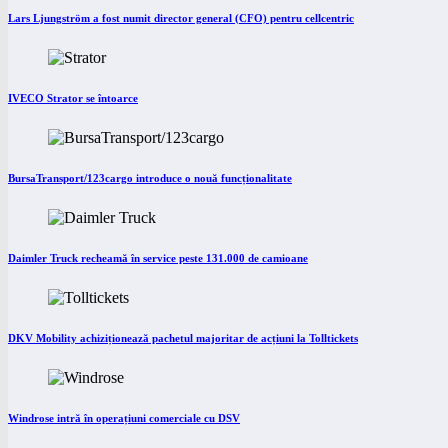
Lars Ljungström a fost numit director general (CFO) pentru cellcentric
IVECO Strator se întoarce
BursaTransport/123cargo introduce o nouă funcționalitate
Daimler Truck recheamă în service peste 131.000 de camioane
DKV Mobility achiziționează pachetul majoritar de acțiuni la Tolltickets
Windrose intră în operațiuni comerciale cu DSV