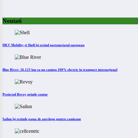
Noutati
DKV Mobility și Shell își extind parteneriatul european
Blue River: 26.123 km cu un camion 100% electric în transport internațional
Proiectul Revoy prinde contur
Sailun își extinde gama de anvelope pentru camioane