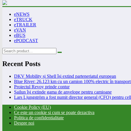
eNEWS
eTRUCK
eTRAILER
eVAN
eBUS
ePODCAST
Recent Posts
DKV Mobility și Shell își extind parteneriatul european
Blue River: 26.123 km cu un camion 100% electric în transport 
Proiectul Revoy prinde contur
Sailun își extinde gama de anvelope pentru camioane
Lars Ljungström a fost numit director general (CFO) pentru cell
Cookie Policy (EU)
Ce este un cookie si cum se poate dezactiva
Politica de confidentialitate
Despre noi