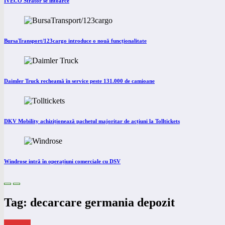
IVECO Strator se întoarce
BursaTransport/123cargo introduce o nouă funcționalitate
Daimler Truck recheamă în service peste 131.000 de camioane
DKV Mobility achiziționează pachetul majoritar de acțiuni la Tolltickets
Windrose intră în operațiuni comerciale cu DSV
Tag: decarcare germania depozit
eNEWS