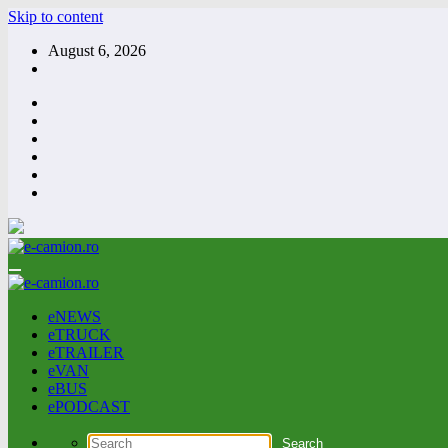
Skip to content
August 6, 2026
eNEWS
eTRUCK
eTRAILER
eVAN
eBUS
ePODCAST