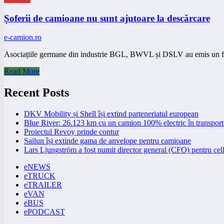
Șoferii de camioane nu sunt ajutoare la descărcare
e-camion.ro
Asociațiile germane din industrie BGL, BWVL și DSLV au emis un fl
Read More
Recent Posts
DKV Mobility și Shell își extind parteneriatul european
Blue River: 26.123 km cu un camion 100% electric în transport 
Proiectul Revoy prinde contur
Sailun își extinde gama de anvelope pentru camioane
Lars Ljungström a fost numit director general (CFO) pentru cell
eNEWS
eTRUCK
eTRAILER
eVAN
eBUS
ePODCAST