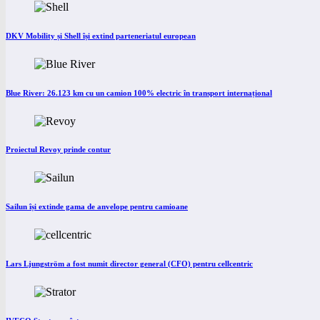
DKV Mobility și Shell își extind parteneriatul european
Blue River: 26.123 km cu un camion 100% electric în transport internațional
Proiectul Revoy prinde contur
Sailun își extinde gama de anvelope pentru camioane
Lars Ljungström a fost numit director general (CFO) pentru cellcentric