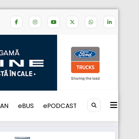
Home
debica
VAN
eBUS
ePODCAST