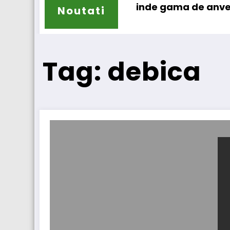
Sailun își extinde gama de anvelope pentru c
La
Noutati
Tag: debica