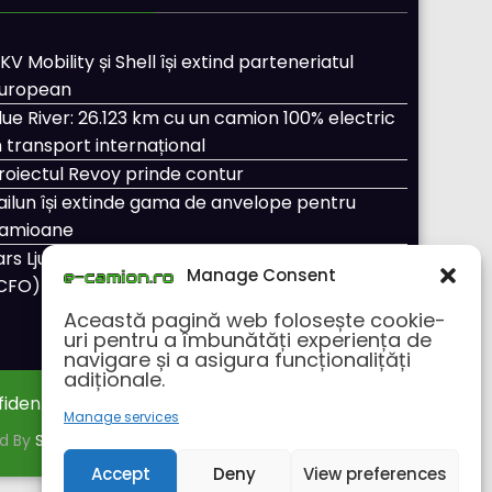
KV Mobility și Shell își extind parteneriatul
uropean
lue River: 26.123 km cu un camion 100% electric
n transport internațional
roiectul Revoy prinde contur
ailun își extinde gama de anvelope pentru
amioane
ars Ljungström a fost numit director general
Manage Consent
CFO) pentru cellcentric
Această pagină web folosește cookie-
uri pentru a îmbunătăți experiența de
navigare și a asigura funcționalițăți
adiționale.
fidentialitate
Despre noi
Manage services
ed By
SpiceThemes
Accept
Deny
View preferences