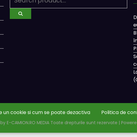
D
e
B
î
P
S
c
L
(
e un cookie si cum se poate dezactiva
Politica de con
by E-CAMION.RO MEDIA Toate drepturile sunt rezervate | Power