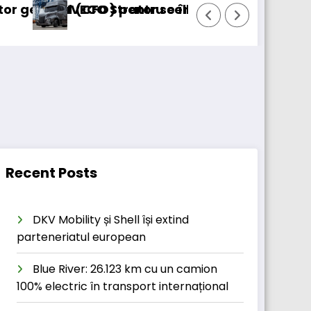
O) pentru cellcentric
 Strator se întoarce
BursaTransport/123
Recent Posts
DKV Mobility și Shell își extind
parteneriatul european
Blue River: 26.123 km cu un camion
100% electric în transport internațional