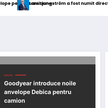
amioane
rs Ljungström a fost numit director general (CF
IVECO
ENEWS
Goodyear introduce noile
anvelope Debica pentru
camion