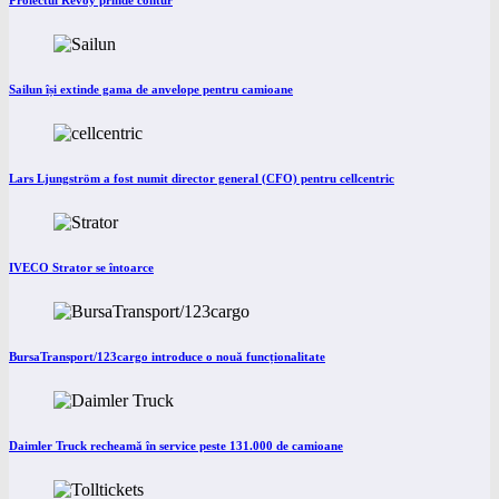
Proiectul Revoy prinde contur
Sailun își extinde gama de anvelope pentru camioane
Lars Ljungström a fost numit director general (CFO) pentru cellcentric
IVECO Strator se întoarce
BursaTransport/123cargo introduce o nouă funcționalitate
Daimler Truck recheamă în service peste 131.000 de camioane