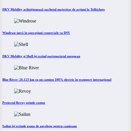
DKV Mobility achiziționează pachetul majoritar de acțiuni la Tolltickets
Windrose intră în operațiuni comerciale cu DSV
DKV Mobility și Shell își extind parteneriatul european
Blue River: 26.123 km cu un camion 100% electric în transport internațional
Proiectul Revoy prinde contur
Sailun își extinde gama de anvelope pentru camioane