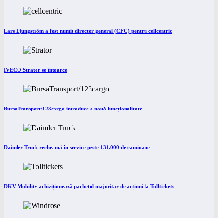
Lars Ljungström a fost numit director general (CFO) pentru cellcentric
IVECO Strator se întoarce
BursaTransport/123cargo introduce o nouă funcționalitate
Daimler Truck recheamă în service peste 131.000 de camioane
DKV Mobility achiziționează pachetul majoritar de acțiuni la Tolltickets