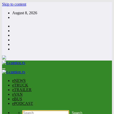
Skip to content
August 8, 2026
eNEWS
eTRUCK
eTRAILER
eVAN
eBUS
ePODCAST