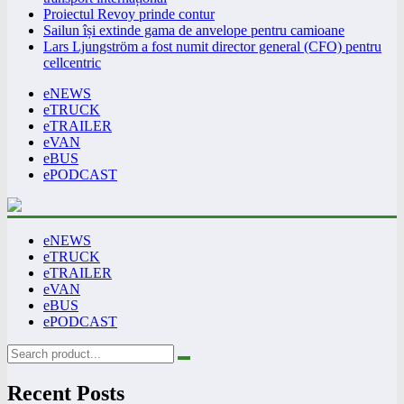
Proiectul Revoy prinde contur
Sailun își extinde gama de anvelope pentru camioane
Lars Ljungström a fost numit director general (CFO) pentru
cellcentric
eNEWS
eTRUCK
eTRAILER
eVAN
eBUS
ePODCAST
eNEWS
eTRUCK
eTRAILER
eVAN
eBUS
ePODCAST
Recent Posts