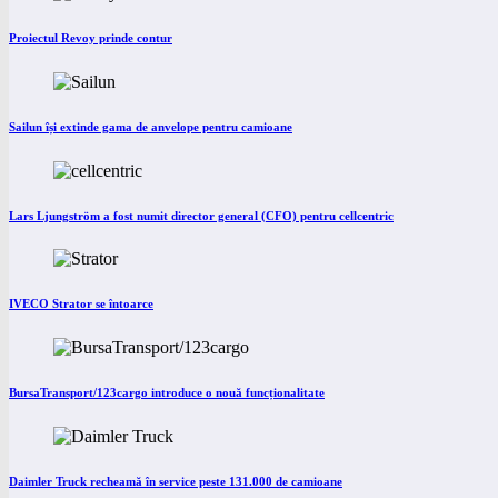
Proiectul Revoy prinde contur
Sailun își extinde gama de anvelope pentru camioane
Lars Ljungström a fost numit director general (CFO) pentru cellcentric
IVECO Strator se întoarce
BursaTransport/123cargo introduce o nouă funcționalitate
Daimler Truck recheamă în service peste 131.000 de camioane