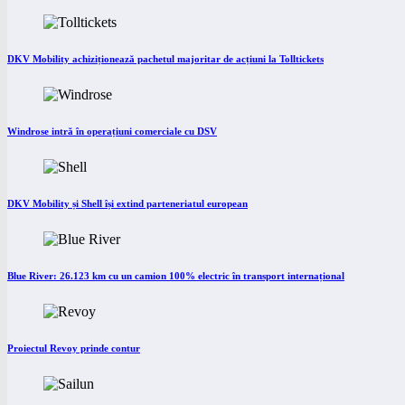
DKV Mobility achiziționează pachetul majoritar de acțiuni la Tolltickets
Windrose intră în operațiuni comerciale cu DSV
DKV Mobility și Shell își extind parteneriatul european
Blue River: 26.123 km cu un camion 100% electric în transport internațional
Proiectul Revoy prinde contur