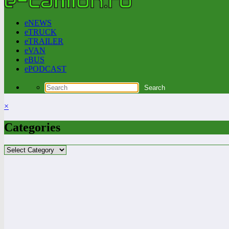
eNEWS
eTRUCK
eTRAILER
eVAN
eBUS
ePODCAST
×
Categories
Categories