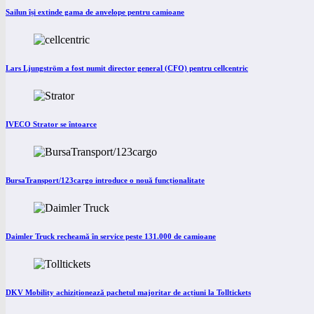
Sailun își extinde gama de anvelope pentru camioane
Lars Ljungström a fost numit director general (CFO) pentru cellcentric
IVECO Strator se întoarce
BursaTransport/123cargo introduce o nouă funcționalitate
Daimler Truck recheamă în service peste 131.000 de camioane
DKV Mobility achiziționează pachetul majoritar de acțiuni la Tolltickets