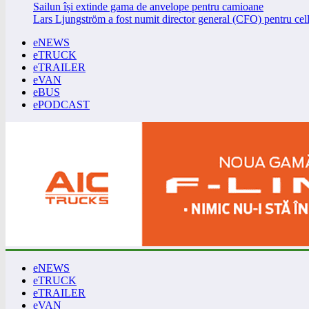
Sailun își extinde gama de anvelope pentru camioane
Lars Ljungström a fost numit director general (CFO) pentru cell
eNEWS
eTRUCK
eTRAILER
eVAN
eBUS
ePODCAST
eNEWS
eTRUCK
eTRAILER
eVAN