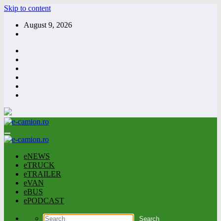
Skip to content
August 9, 2026
eNEWS
eTRUCK
eTRAILER
eVAN
eBUS
ePODCAST