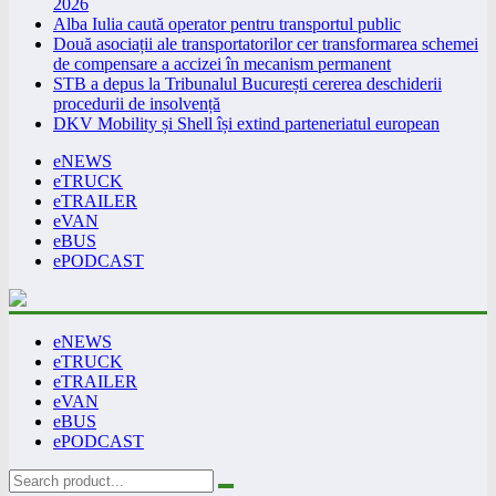
2026
Alba Iulia caută operator pentru transportul public
Două asociații ale transportatorilor cer transformarea schemei
de compensare a accizei în mecanism permanent
STB a depus la Tribunalul București cererea deschiderii
procedurii de insolvență
DKV Mobility și Shell își extind parteneriatul european
eNEWS
eTRUCK
eTRAILER
eVAN
eBUS
ePODCAST
eNEWS
eTRUCK
eTRAILER
eVAN
eBUS
ePODCAST