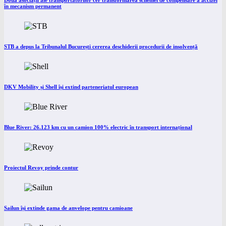
Două asociații ale transportatorilor cer transformarea schemei de compensare a accizei
în mecanism permanent
STB a depus la Tribunalul București cererea deschiderii procedurii de insolvență
DKV Mobility și Shell își extind parteneriatul european
Blue River: 26.123 km cu un camion 100% electric în transport internațional
Proiectul Revoy prinde contur
Sailun își extinde gama de anvelope pentru camioane