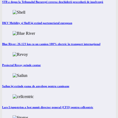
STB a depus la Tribunalul București cererea deschiderii procedurii de insolvență
DKV Mobility și Shell își extind parteneriatul european
Blue River: 26.123 km cu un camion 100% electric în transport internațional
Proiectul Revoy prinde contur
Sailun își extinde gama de anvelope pentru camioane
Lars Ljungström a fost numit director general (CFO) pentru cellcentric