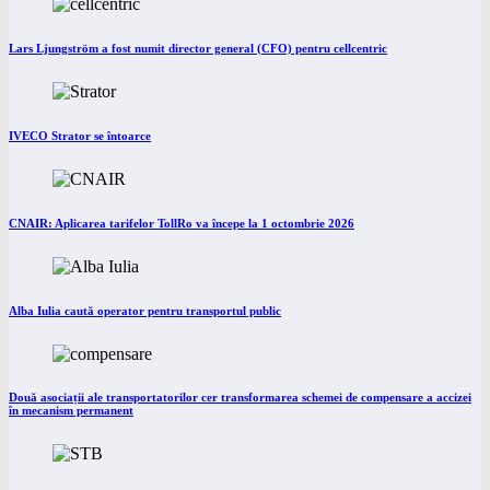
Lars Ljungström a fost numit director general (CFO) pentru cellcentric
IVECO Strator se întoarce
CNAIR: Aplicarea tarifelor TollRo va începe la 1 octombrie 2026
Alba Iulia caută operator pentru transportul public
Două asociații ale transportatorilor cer transformarea schemei de compensare a accizei
în mecanism permanent