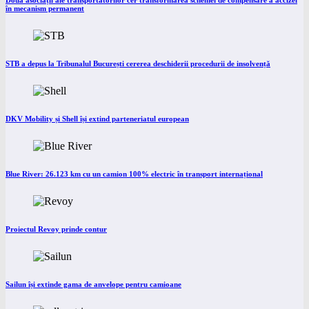
Două asociații ale transportatorilor cer transformarea schemei de compensare a accizei
în mecanism permanent
STB a depus la Tribunalul București cererea deschiderii procedurii de insolvență
DKV Mobility și Shell își extind parteneriatul european
Blue River: 26.123 km cu un camion 100% electric în transport internațional
Proiectul Revoy prinde contur
Sailun își extinde gama de anvelope pentru camioane