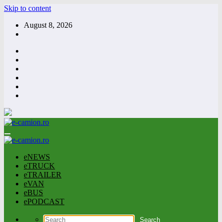
Skip to content
August 8, 2026
eNEWS
eTRUCK
eTRAILER
eVAN
eBUS
ePODCAST