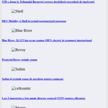
STB a depus la Tribunalul București cererea deschiderii procedurii de insolvență
DKV Mobility și Shell își extind parteneriatul european
Blue River: 26.123 km cu un camion 100% electric în transport internațional
Proiectul Revoy prinde contur
Sailun își extinde gama de anvelope pentru camioane
Lars Ljungström a fost numit director general (CFO) pentru cellcentric