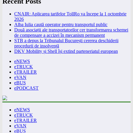
Recent Posts
CNAIR: Aplicarea tarifelor TollRo va începe la 1 octombrie
2026
Alba Iulia caută operator pentru transportul public
Două asociații ale transportatorilor cer transformarea schemei
de compensare a accizei în mecanism permanent
STB a depus la Tribunalul București cererea deschiderii
procedurii de insolvență
DKV Mobility și Shell își extind parteneriatul european
eNEWS
eTRUCK
eTRAILER
eVAN
eBUS
ePODCAST
eNEWS
eTRUCK
eTRAILER
eVAN
eBUS