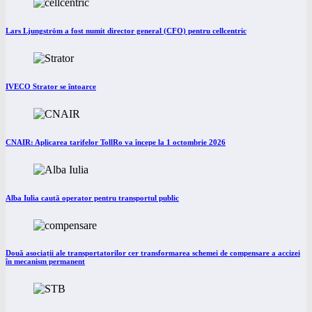
Lars Ljungström a fost numit director general (CFO) pentru cellcentric
IVECO Strator se întoarce
CNAIR: Aplicarea tarifelor TollRo va începe la 1 octombrie 2026
Alba Iulia caută operator pentru transportul public
Două asociații ale transportatorilor cer transformarea schemei de compensare a accizei
în mecanism permanent