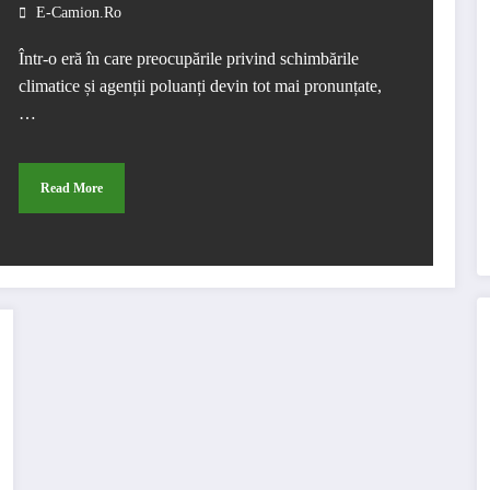
E-Camion.ro
Într-o eră în care preocupările privind schimbările
climatice și agenții poluanți devin tot mai pronunțate,
…
Read More