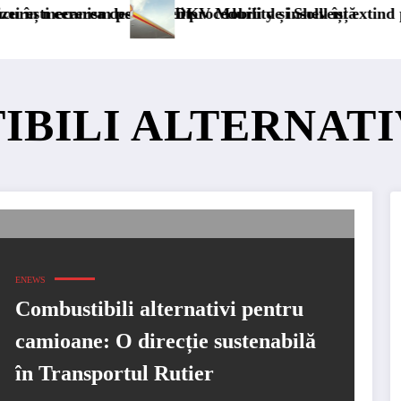
ermanent
hiderii procedurii de insolvență
DKV Mobility și Shell își extind parteneriatul europ
IBILI ALTERNATI
ENEWS
Combustibili alternativi pentru
camioane: O direcție sustenabilă
în Transportul Rutier