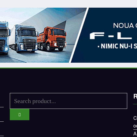
R
C
o
A