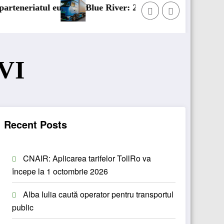
ean
Blue River: 26.123 km cu un camion 100% electric în tr
VI
Recent Posts
CNAIR: Aplicarea tarifelor TollRo va
începe la 1 octombrie 2026
Alba Iulia caută operator pentru transportul
public