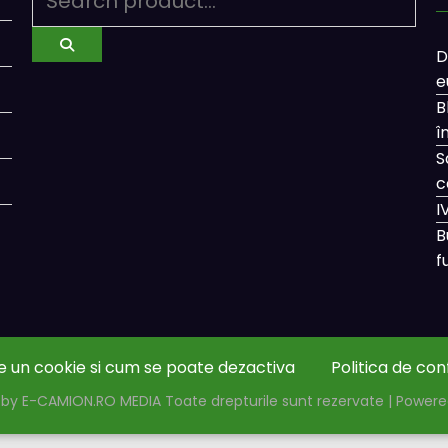
D
e
B
î
S
c
I
B
f
e un cookie si cum se poate dezactiva
Politica de con
by E-CAMION.RO MEDIA Toate drepturile sunt rezervate | Power