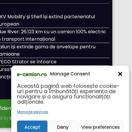
KV Mobility și Shell își extind parteneriatul
uropean
lue River: 26.123 km cu un camion 100% electric
n transport internațional
ailun își extinde gama de anvelope pentru
amioane
VECO Strator se întoarce
ursaTransport/123cargo introduce o nouă
Manage Consent
uncționalitate
Această pagină web folosește cookie-
uri pentru a îmbunătăți experiența de
navigare și a asigura funcționalițăți
adiționale.
fidentialitate
Despre noi
Manage services
ed By
SpiceThemes
Accept
Deny
View preferences