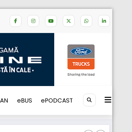
manda de 250 unitati iveco stralis np
VAN
eBUS
ePODCAST