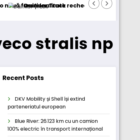
nalitate
er Truck recheamă în service peste 131.000 de
DKV Mobi
eco stralis np
Recent Posts
DKV Mobility și Shell își extind
parteneriatul european
Blue River: 26.123 km cu un camion
100% electric în transport internațional