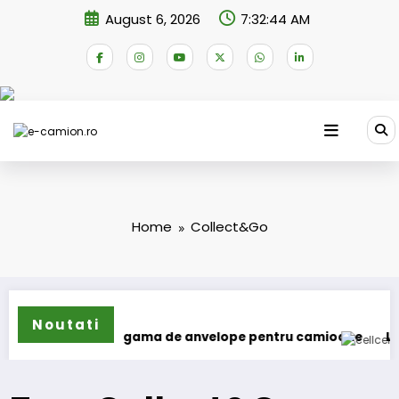
Skip
August 6, 2026
7:32:44 AM
to
content
Home
Collect&Go
Noutati
un își extinde gama de anvelope pentru camioane
Lars Lj