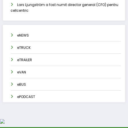
Lars Ljungström a fost numit director general (CFO) pentru
cellcentric
eNEWS
eTRUCK
eTRAILER
eVAN
eBUS
ePODCAST