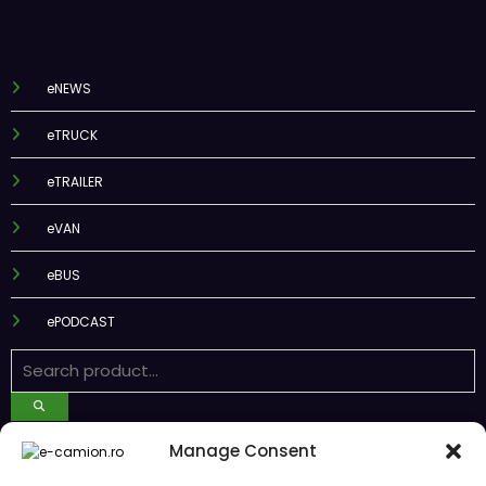
eNEWS
eTRUCK
eTRAILER
eVAN
eBUS
ePODCAST
Recent Posts
Manage Consent