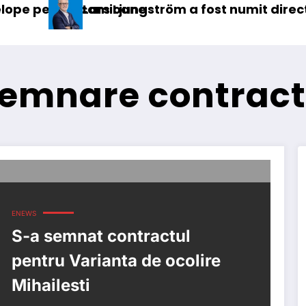
camioane
ars Ljungström a fost numit director general (C
IVE
emnare contract 
ENEWS
S-a semnat contractul
pentru Varianta de ocolire
Mihailesti