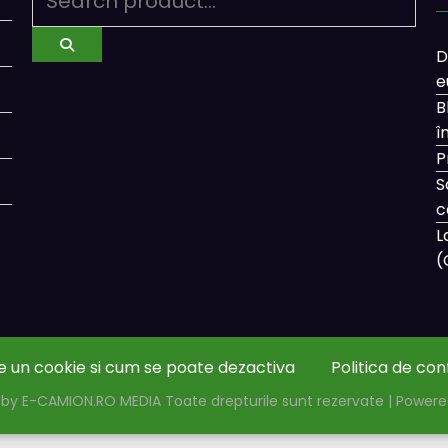
D
e
B
î
P
S
c
L
(
e un cookie si cum se poate dezactiva
Politica de con
by E-CAMION.RO MEDIA Toate drepturile sunt rezervate | Power