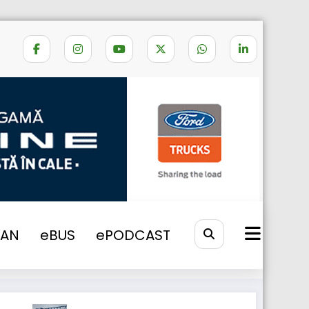
cnadnr semnare contract mihailesti
VAN
eBUS
ePODCAST