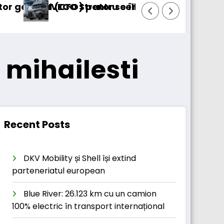
FO) pentru cellcentric
CO Strator se întoarce
BursaTransport/12
mihailesti
Recent Posts
DKV Mobility și Shell își extind
parteneriatul european
Blue River: 26.123 km cu un camion
100% electric în transport internațional