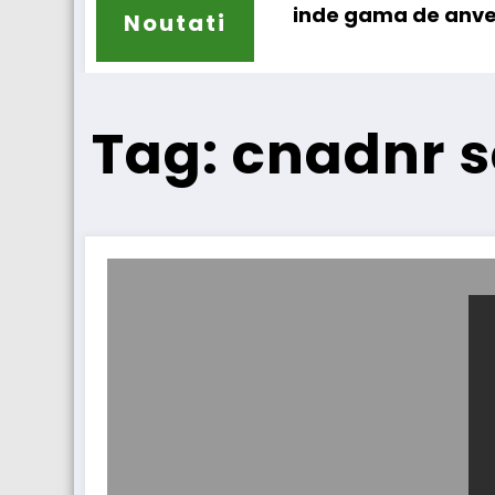
Sailun își extinde gama de anvelope pentru 
L
Noutati
Tag: cnadnr s