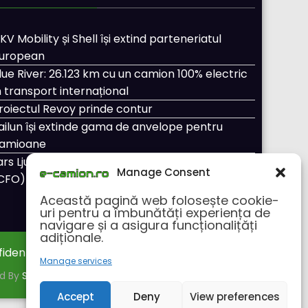
KV Mobility și Shell își extind parteneriatul
uropean
lue River: 26.123 km cu un camion 100% electric
n transport internațional
roiectul Revoy prinde contur
ailun își extinde gama de anvelope pentru
amioane
ars Ljungström a fost numit director general
Manage Consent
CFO) pentru cellcentric
Această pagină web folosește cookie-
uri pentru a îmbunătăți experiența de
navigare și a asigura funcționalițăți
adiționale.
fidentialitate
Despre noi
Manage services
ed By
SpiceThemes
Accept
Deny
View preferences