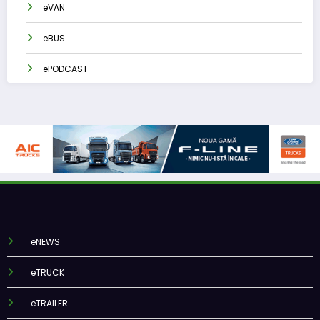
eVAN
eBUS
ePODCAST
eNEWS
eTRUCK
eTRAILER