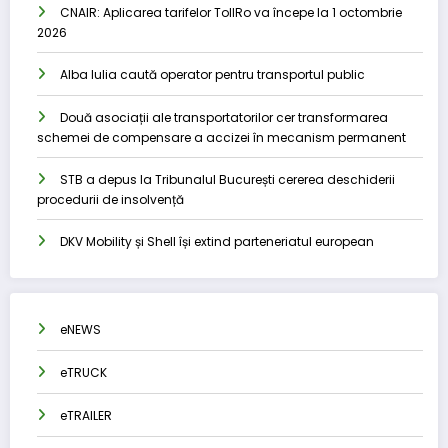
CNAIR: Aplicarea tarifelor TollRo va începe la 1 octombrie
2026
Alba Iulia caută operator pentru transportul public
Două asociații ale transportatorilor cer transformarea
schemei de compensare a accizei în mecanism permanent
STB a depus la Tribunalul București cererea deschiderii
procedurii de insolvență
DKV Mobility și Shell își extind parteneriatul european
eNEWS
eTRUCK
eTRAILER