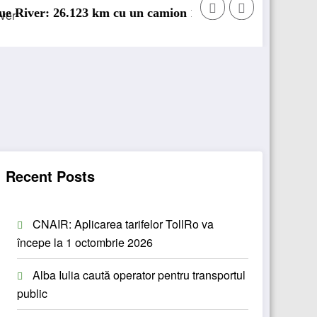
123 km cu un camion 100% electric în transport internați
Proiectul Revoy pr
Recent Posts
CNAIR: Aplicarea tarifelor TollRo va
începe la 1 octombrie 2026
Alba Iulia caută operator pentru transportul
public