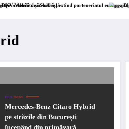
 de insolvență
 și Shell își extind parteneriatul european
Blue River: 26.
rid
EBUS
ENEWS
Mercedes-Benz Citaro Hybrid
pe străzile din București
începând din primăvară