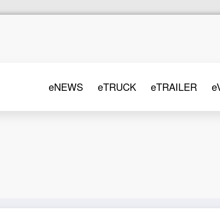
eNEWS
eTRUCK
eTRAILER
e