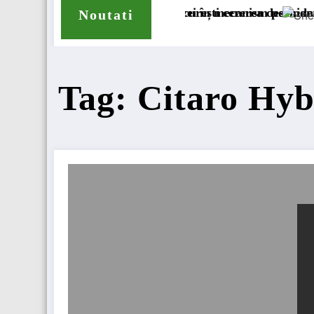
 de compensare a accizei în mecanism permanent
us la Tribunalul București cererea deschiderii procedurii
DKV Mobility
Noutati
Tag: Citaro Hyb