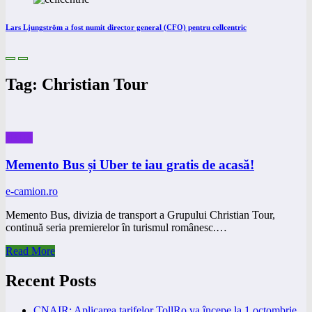
Lars Ljungström a fost numit director general (CFO) pentru cellcentric
Tag: Christian Tour
eBUS
Memento Bus și Uber te iau gratis de acasă!
e-camion.ro
Memento Bus, divizia de transport a Grupului Christian Tour,
continuă seria premierelor în turismul românesc.…
Read More
Recent Posts
CNAIR: Aplicarea tarifelor TollRo va începe la 1 octombrie