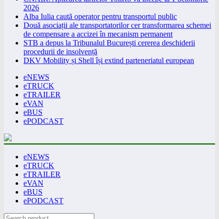
2026
Alba Iulia caută operator pentru transportul public
Două asociații ale transportatorilor cer transformarea schemei
de compensare a accizei în mecanism permanent
STB a depus la Tribunalul București cererea deschiderii
procedurii de insolvență
DKV Mobility și Shell își extind parteneriatul european
eNEWS
eTRUCK
eTRAILER
eVAN
eBUS
ePODCAST
eNEWS
eTRUCK
eTRAILER
eVAN
eBUS
ePODCAST