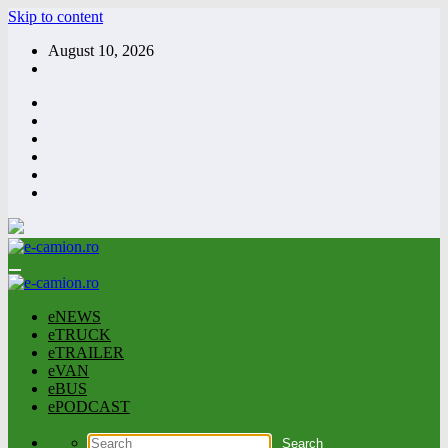
Skip to content
August 10, 2026
eNEWS
eTRUCK
eTRAILER
eVAN
eBUS
ePODCAST