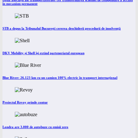
Două asociații ale transportatorilor cer transformarea schemei de compensare a accizei
în mecanism permanent
STB a depus la Tribunalul București cererea deschiderii procedurii de insolvență
DKV Mobility și Shell își extind parteneriatul european
Blue River: 26.123 km cu un camion 100% electric în transport internațional
Proiectul Revoy prinde contur
Londra are 3.000 de autobuze cu emisii zero