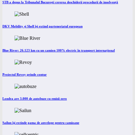
STB a depus la Tribunalul București cererea deschiderii procedurii de insolvență
DKV Mobility și Shell își extind parteneriatul european
Blue River: 26.123 km cu un camion 100% electric în transport internațional
Proiectul Revoy prinde contur
Londra are 3.000 de autobuze cu emisii zero
Sailun își extinde gama de anvelope pentru camioane