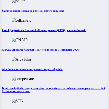
Sailun își extinde gama de anvelope pentru camioane
Lars Ljungström a fost numit director general (CFO) pentru cellcentric
CNAIR: Aplicarea tarifelor TollRo va începe la 1 octombrie 2026
Alba Iulia caută operator pentru transportul public
Două asociații ale transportatorilor cer transformarea schemei de compensare a accizei
în mecanism permanent