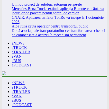
Un nou proiect de autobuz autonom pe șosele
Mercedes-Benz Trucks extinde aplicația Remote cu căutarea
locurilor de parcare pentru șoferii de camion
CNAIR: Aplicarea tarifelor TollRo va începe la 1 octombrie
2026
Alba Iulia caută operator pentru transportul public
Două asociații ale transportatorilor cer transformarea schemei
de compensare a accizei în mecanism permanent
eNEWS
eTRUCK
eTRAILER
eVAN
eBUS
ePODCAST
eNEWS
eTRUCK
eTRAILER
eVAN
eBUS
ePODCAST