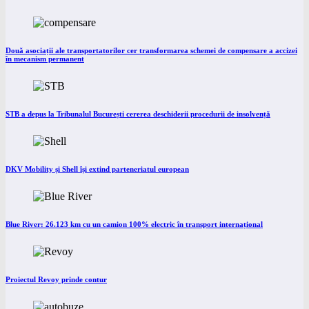
Două asociații ale transportatorilor cer transformarea schemei de compensare a accizei
în mecanism permanent
STB a depus la Tribunalul București cererea deschiderii procedurii de insolvență
DKV Mobility și Shell își extind parteneriatul european
Blue River: 26.123 km cu un camion 100% electric în transport internațional
Proiectul Revoy prinde contur