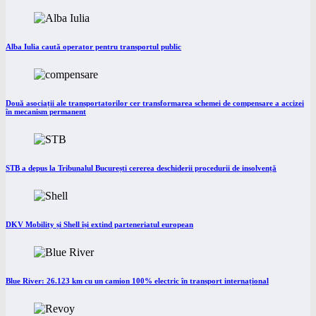
Alba Iulia caută operator pentru transportul public
Două asociații ale transportatorilor cer transformarea schemei de compensare a accizei
în mecanism permanent
STB a depus la Tribunalul București cererea deschiderii procedurii de insolvență
DKV Mobility și Shell își extind parteneriatul european
Blue River: 26.123 km cu un camion 100% electric în transport internațional