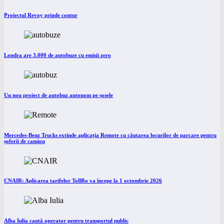
Proiectul Revoy prinde contur
Londra are 3.000 de autobuze cu emisii zero
Un nou proiect de autobuz autonom pe șosele
Mercedes-Benz Trucks extinde aplicația Remote cu căutarea locurilor de parcare pentru
șoferii de camion
CNAIR: Aplicarea tarifelor TollRo va începe la 1 octombrie 2026
Alba Iulia caută operator pentru transportul public