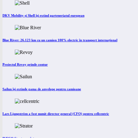
DKV Mobility și Shell își extind parteneriatul european
Blue River: 26.123 km cu un camion 100% electric în transport internațional
Proiectul Revoy prinde contur
Sailun își extinde gama de anvelope pentru camioane
Lars Ljungström a fost numit director general (CFO) pentru cellcentric