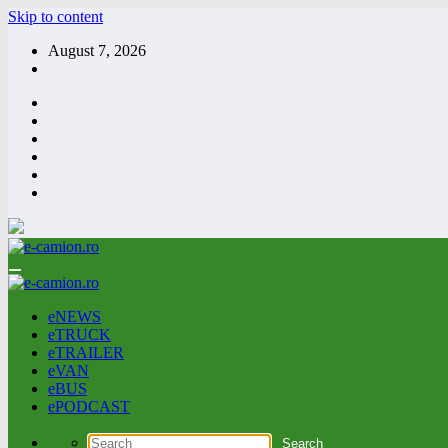
Skip to content
August 7, 2026
eNEWS
eTRUCK
eTRAILER
eVAN
eBUS
ePODCAST