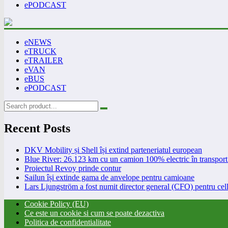
ePODCAST
eNEWS
eTRUCK
eTRAILER
eVAN
eBUS
ePODCAST
Recent Posts
DKV Mobility și Shell își extind parteneriatul european
Blue River: 26.123 km cu un camion 100% electric în transport 
Proiectul Revoy prinde contur
Sailun își extinde gama de anvelope pentru camioane
Lars Ljungström a fost numit director general (CFO) pentru cell
Cookie Policy (EU)
Ce este un cookie si cum se poate dezactiva
Politica de confidentialitate