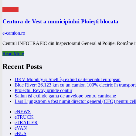
eNEWS
Centura de Vest a municipiului Ploieşti blocata
e-camion.ro
Centrul INFOTRAFIC din Inspectoratul General al Poliţiei Române i
Read More
Recent Posts
DKV Mobility și Shell își extind parteneriatul european
Blue River: 26.123 km cu un camion 100% electric în transport 
Proiectul Revoy prinde contur
Sailun își extinde gama de anvelope pentru camioane
Lars Ljungström a fost numit director general (CFO) pentru cell
eNEWS
eTRUCK
eTRAILER
eVAN
eBUS