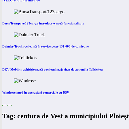
IVECO Strator se întoarce
BursaTransport/123cargo introduce o nouă funcționalitate
Daimler Truck recheamă în service peste 131.000 de camioane
DKV Mobility achiziționează pachetul majoritar de acțiuni la Tolltickets
Windrose intră în operațiuni comerciale cu DSV
Tag: centura de Vest a municipiului Ploieşt