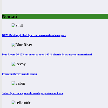
Noutati
DKV Mobility și Shell își extind parteneriatul european
Blue River: 26.123 km cu un camion 100% electric în transport internațional
Proiectul Revoy prinde contur
Sailun își extinde gama de anvelope pentru camioane