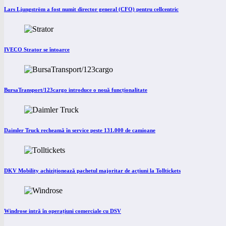
Lars Ljungström a fost numit director general (CFO) pentru cellcentric
IVECO Strator se întoarce
BursaTransport/123cargo introduce o nouă funcționalitate
Daimler Truck recheamă în service peste 131.000 de camioane
DKV Mobility achiziționează pachetul majoritar de acțiuni la Tolltickets
Windrose intră în operațiuni comerciale cu DSV