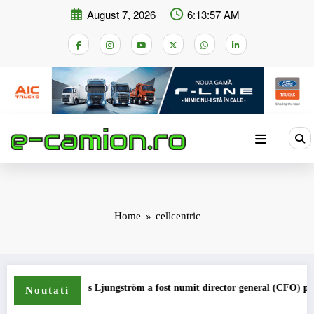
Skip
August 7, 2026
6:13:58 AM
to
content
Home
cellcentric
Lars Ljungström a fost numit director general (CFO) pentru cellcen
Noutati