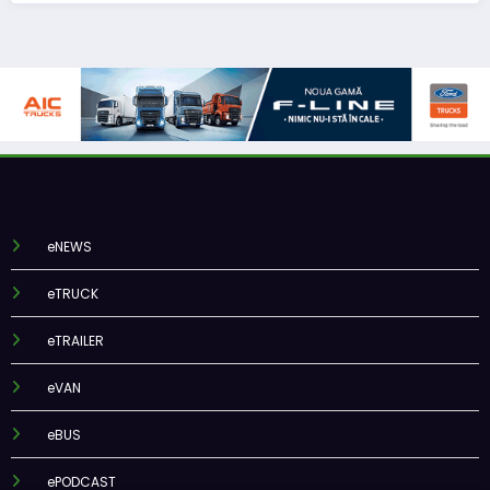
eNEWS
eTRUCK
eTRAILER
eVAN
eBUS
ePODCAST