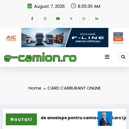
Skip
August 7, 2026
8:35:30 AM
to
content
Home
CARD CARBURANT ONLINE
extinde gama de anvelope pentru camioane
Lars Ljungström
Noutati