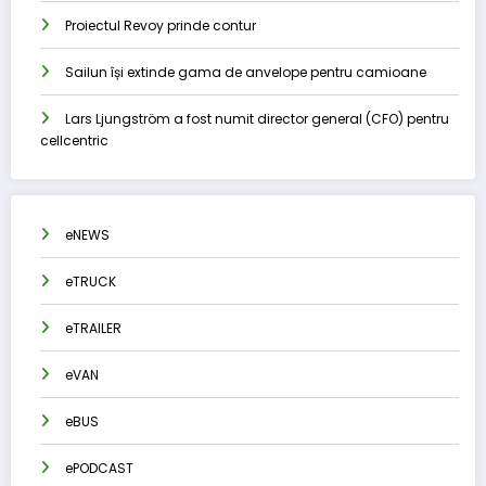
Proiectul Revoy prinde contur
Sailun își extinde gama de anvelope pentru camioane
Lars Ljungström a fost numit director general (CFO) pentru
cellcentric
eNEWS
eTRUCK
eTRAILER
eVAN
eBUS
ePODCAST