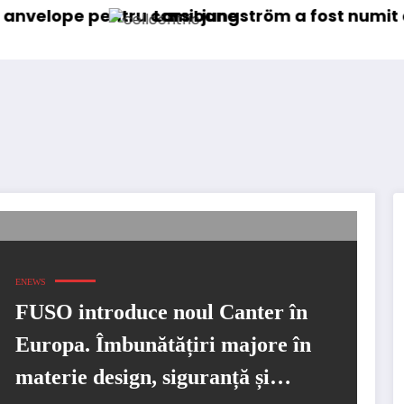
pentru camioane
Lars Ljungström a fost numit director ge
ENEWS
FUSO introduce noul Canter în
Europa. Îmbunătățiri majore în
materie design, siguranță și