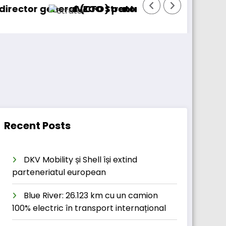
neral (CFO) pentru cellcentric
IVECO Strator se întoarce
BursaTran
Recent Posts
DKV Mobility și Shell își extind
parteneriatul european
Blue River: 26.123 km cu un camion
100% electric în transport internațional