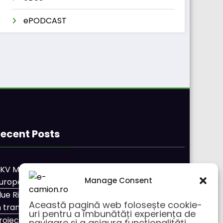
ePODCAST
ecent Posts
KV Mobility și Shell își extind parteneriatul
Manage Consent
uropean
lue River: 26.123 km cu un camion 100% electric
Această pagină web folosește cookie-
n transport internațional
uri pentru a îmbunătăți experiența de
roiectul Revoy prinde contur
navigare și a asigura funcționalițăți