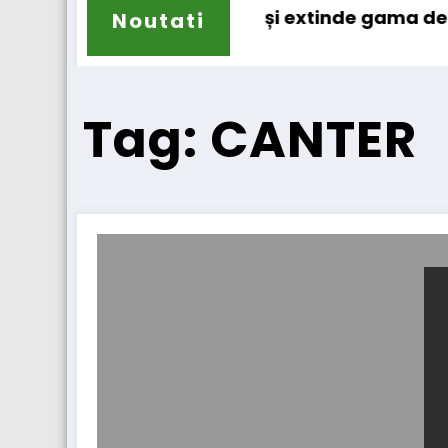
l
r
Sailun își extinde gama de anvelope 
Noutati
Tag: CANTER