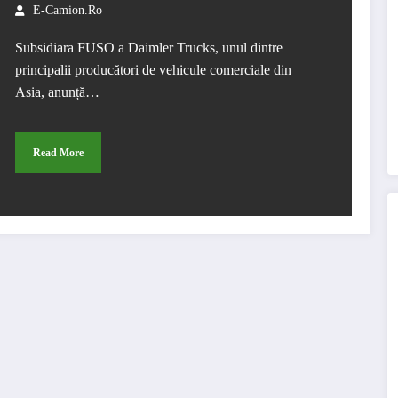
confort
E-Camion.ro
Subsidiara FUSO a Daimler Trucks, unul dintre
principalii producători de vehicule comerciale din
Asia, anunță…
Read More