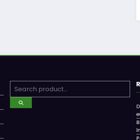
R
D
e
B
î
P