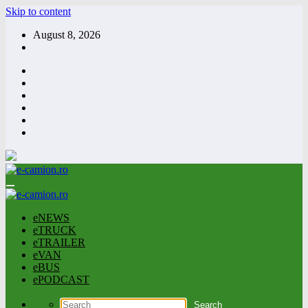
Skip to content
August 8, 2026
eNEWS
eTRUCK
eTRAILER
eVAN
eBUS
ePODCAST