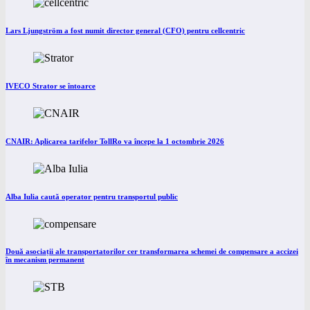
Lars Ljungström a fost numit director general (CFO) pentru cellcentric
IVECO Strator se întoarce
CNAIR: Aplicarea tarifelor TollRo va începe la 1 octombrie 2026
Alba Iulia caută operator pentru transportul public
Două asociații ale transportatorilor cer transformarea schemei de compensare a accizei
în mecanism permanent