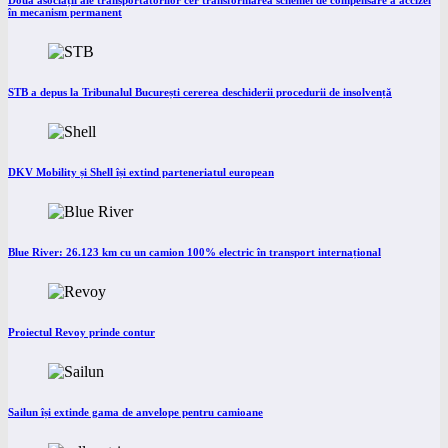
Două asociații ale transportatorilor cer transformarea schemei de compensare a accizei
în mecanism permanent
STB a depus la Tribunalul București cererea deschiderii procedurii de insolvență
DKV Mobility și Shell își extind parteneriatul european
Blue River: 26.123 km cu un camion 100% electric în transport internațional
Proiectul Revoy prinde contur
Sailun își extinde gama de anvelope pentru camioane