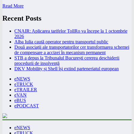
Read More
Recent Posts
CNAIR: Aplicarea tarifelor TollRo va începe la 1 octombrie
2026
Alba Iulia caută operator pentru transportul public
Două asociații ale transportatorilor cer transformarea schemei
de compensare a accizei în mecanism permanent
STB a depus la Tribunalul București cererea deschiderii
procedurii de insolvență
DKV Mobility și Shell își extind parteneriatul european
eNEWS
eTRUCK
eTRAILER
eVAN
eBUS
ePODCAST
eNEWS
eTRUCK