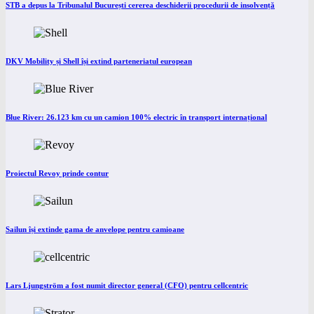
STB a depus la Tribunalul București cererea deschiderii procedurii de insolvență
DKV Mobility și Shell își extind parteneriatul european
Blue River: 26.123 km cu un camion 100% electric în transport internațional
Proiectul Revoy prinde contur
Sailun își extinde gama de anvelope pentru camioane
Lars Ljungström a fost numit director general (CFO) pentru cellcentric