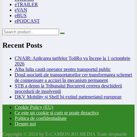
eTRAILER
eVAN
eBUS
ePODCAST
Recent Posts
CNAIR: Aplicarea tarifelor TollRo va începe la 1 octombrie
2026
Alba Iulia caută operator pentru transportul public
Două asociații ale transportatorilor cer transformarea schemei
de compensare a accizei în mecanism permanent
STB a depus la Tribunalul București cererea deschiderii
procedurii de insolvență
DKV Mobility și Shell își extind parteneriatul european
Cookie Policy (EU)
Ce este un cookie si cum se poate dezactiva
Politica de confidentialitate
Despre noi
Copyright © 2024 by E-CAMION.RO MEDIA Toate drepturile