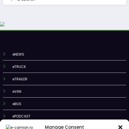
eNEWS
eTRUCK
eTRAILER
eVAN
eBUS
ePODCAST
Manage Consent