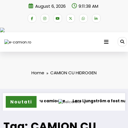
Skip
August 6, 2026
9:11:38 AM
to
content
Home
CAMION CU HIDROGEN
ope pentru camioane
Lars Ljungström a fost numit director 
Noutati
Tag: CAMION CU