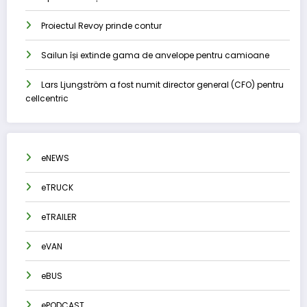
Proiectul Revoy prinde contur
Sailun își extinde gama de anvelope pentru camioane
Lars Ljungström a fost numit director general (CFO) pentru
cellcentric
eNEWS
eTRUCK
eTRAILER
eVAN
eBUS
ePODCAST