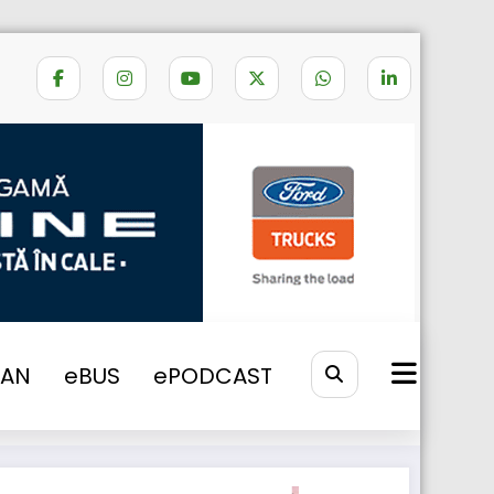
Home
CAMION CONFISCAT
VAN
eBUS
ePODCAST