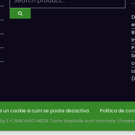
D
e
B
î
P
S
c
L
(
e un cookie si cum se poate dezactiva
Politica de con
by E-CAMION.RO MEDIA Toate drepturile sunt rezervate | Power