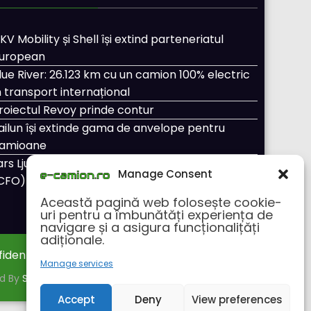
KV Mobility și Shell își extind parteneriatul
uropean
lue River: 26.123 km cu un camion 100% electric
n transport internațional
roiectul Revoy prinde contur
ailun își extinde gama de anvelope pentru
amioane
ars Ljungström a fost numit director general
Manage Consent
CFO) pentru cellcentric
Această pagină web folosește cookie-
uri pentru a îmbunătăți experiența de
navigare și a asigura funcționalițăți
adiționale.
fidentialitate
Despre noi
Manage services
ed By
SpiceThemes
Accept
Deny
View preferences