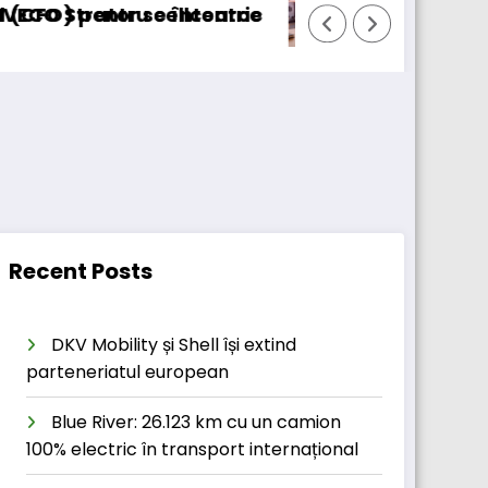
 cellcentric
 se întoarce
BursaTransport/123cargo in
Recent Posts
DKV Mobility și Shell își extind
parteneriatul european
Blue River: 26.123 km cu un camion
100% electric în transport internațional