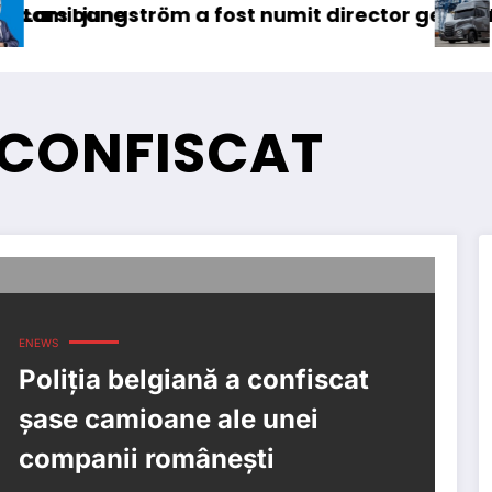
tröm a fost numit director general (CFO) pentru
IVECO Strator
 CONFISCAT
ENEWS
Poliția belgiană a confiscat
șase camioane ale unei
companii românești