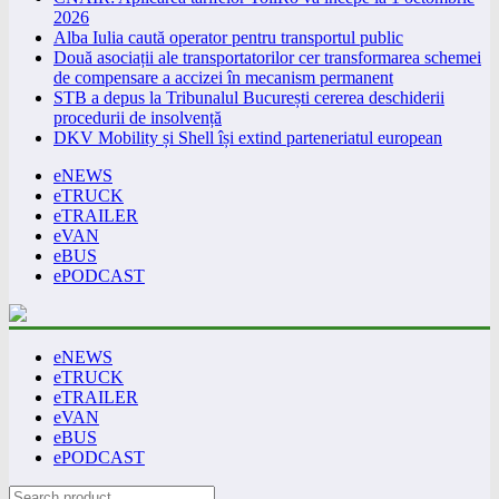
2026
Alba Iulia caută operator pentru transportul public
Două asociații ale transportatorilor cer transformarea schemei
de compensare a accizei în mecanism permanent
STB a depus la Tribunalul București cererea deschiderii
procedurii de insolvență
DKV Mobility și Shell își extind parteneriatul european
eNEWS
eTRUCK
eTRAILER
eVAN
eBUS
ePODCAST
eNEWS
eTRUCK
eTRAILER
eVAN
eBUS
ePODCAST