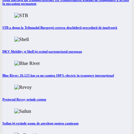
Două asociații ale transportatorilor cer transformarea schemei de compensare a accizei
în mecanism permanent
STB a depus la Tribunalul București cererea deschiderii procedurii de insolvență
DKV Mobility și Shell își extind parteneriatul european
Blue River: 26.123 km cu un camion 100% electric în transport internațional
Proiectul Revoy prinde contur
Sailun își extinde gama de anvelope pentru camioane