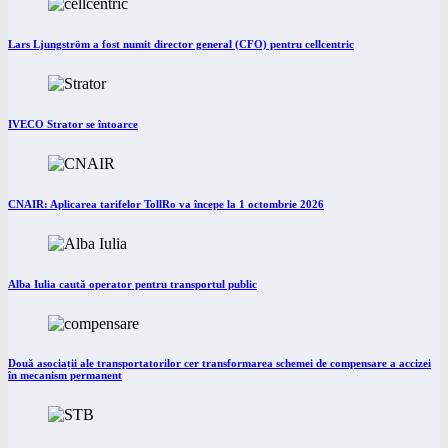
Lars Ljungström a fost numit director general (CFO) pentru cellcentric
IVECO Strator se întoarce
CNAIR: Aplicarea tarifelor TollRo va începe la 1 octombrie 2026
Alba Iulia caută operator pentru transportul public
Două asociații ale transportatorilor cer transformarea schemei de compensare a accizei
în mecanism permanent