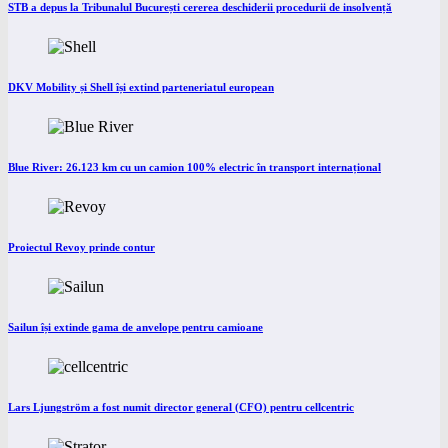
STB a depus la Tribunalul București cererea deschiderii procedurii de insolvență
DKV Mobility și Shell își extind parteneriatul european
Blue River: 26.123 km cu un camion 100% electric în transport internațional
Proiectul Revoy prinde contur
Sailun își extinde gama de anvelope pentru camioane
Lars Ljungström a fost numit director general (CFO) pentru cellcentric