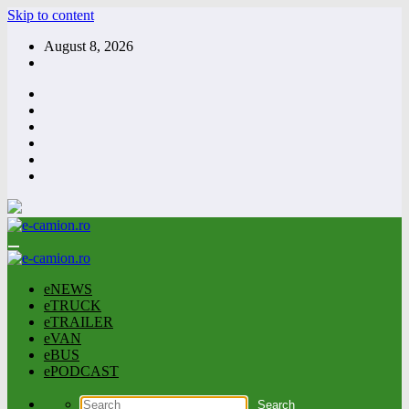
Skip to content
August 8, 2026
eNEWS
eTRUCK
eTRAILER
eVAN
eBUS
ePODCAST