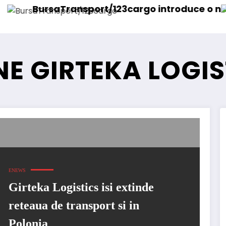
ansport/123cargo introduce o nouă funcționali
Daimler Tr
E GIRTEKA LOGIS
ENEWS
Girteka Logistics isi extinde
reteaua de transport si in
Polonia