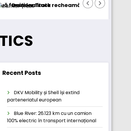
tate
uck recheamă în service peste 131.000 de cam
DKV Mobility 
TICS
Recent Posts
DKV Mobility și Shell își extind
parteneriatul european
Blue River: 26.123 km cu un camion
100% electric în transport internațional