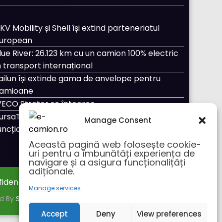
KV Mobility și Shell își extind parteneriatul
uropean
lue River: 26.123 km cu un camion 100% electric
n transport internațional
ailun își extinde gama de anvelope pentru
amioane
VECO Strator se întoarce
ursaTransport/123cargo introduce o nouă
Manage Consent
uncționalitate
Această pagină web folosește cookie-
uri pentru a îmbunătăți experiența de
navigare și a asigura funcționalițăți
adiționale.
fidentialitate
Despre noi
Manage services
ed By
SpiceThemes
Accept
Deny
View preferences