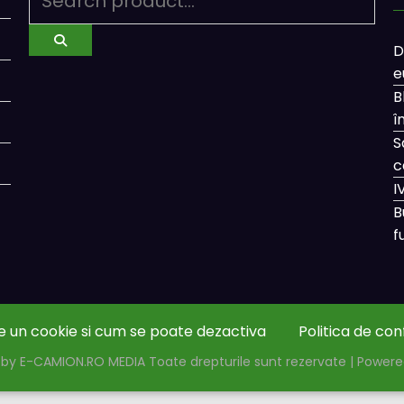
D
e
B
î
S
c
I
B
f
e un cookie si cum se poate dezactiva
Politica de con
by E-CAMION.RO MEDIA Toate drepturile sunt rezervate | Power