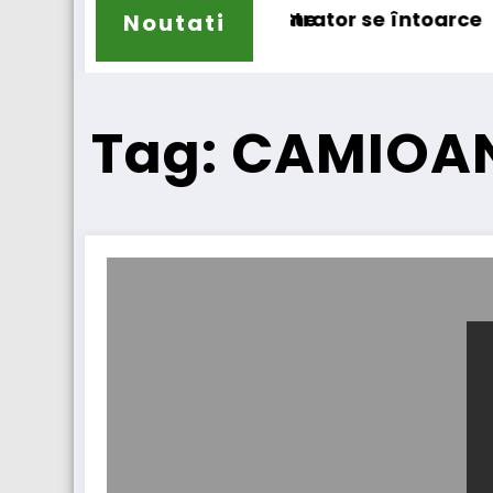
pentru camioane
IVECO Strator se întoarce
BursaTr
Noutati
Tag: CAMIOAN