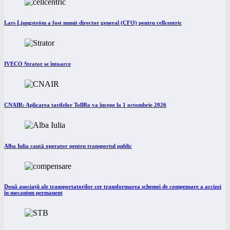
Lars Ljungström a fost numit director general (CFO) pentru cellcentric
IVECO Strator se întoarce
CNAIR: Aplicarea tarifelor TollRo va începe la 1 octombrie 2026
Alba Iulia caută operator pentru transportul public
Două asociații ale transportatorilor cer transformarea schemei de compensare a accizei
în mecanism permanent