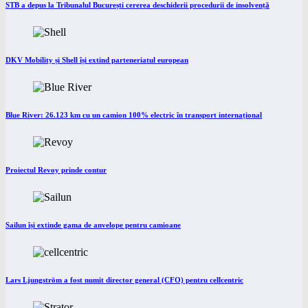
STB a depus la Tribunalul București cererea deschiderii procedurii de insolvență
DKV Mobility și Shell își extind parteneriatul european
Blue River: 26.123 km cu un camion 100% electric în transport internațional
Proiectul Revoy prinde contur
Sailun își extinde gama de anvelope pentru camioane
Lars Ljungström a fost numit director general (CFO) pentru cellcentric