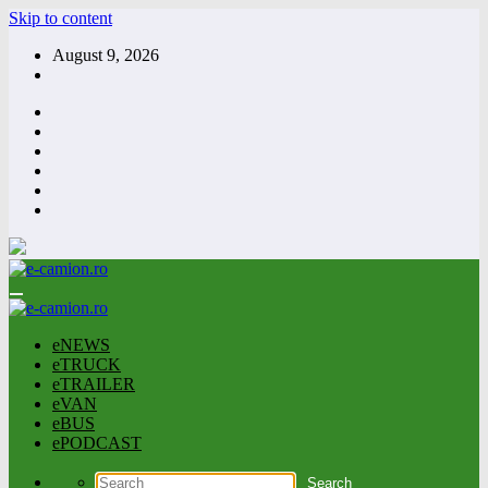
Skip to content
August 9, 2026
eNEWS
eTRUCK
eTRAILER
eVAN
eBUS
ePODCAST