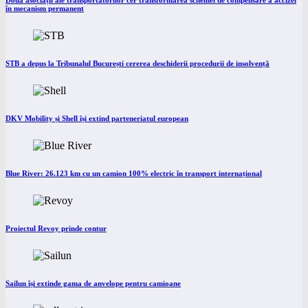
Două asociații ale transportatorilor cer transformarea schemei de compensare a accizei
în mecanism permanent
STB a depus la Tribunalul București cererea deschiderii procedurii de insolvență
DKV Mobility și Shell își extind parteneriatul european
Blue River: 26.123 km cu un camion 100% electric în transport internațional
Proiectul Revoy prinde contur
Sailun își extinde gama de anvelope pentru camioane