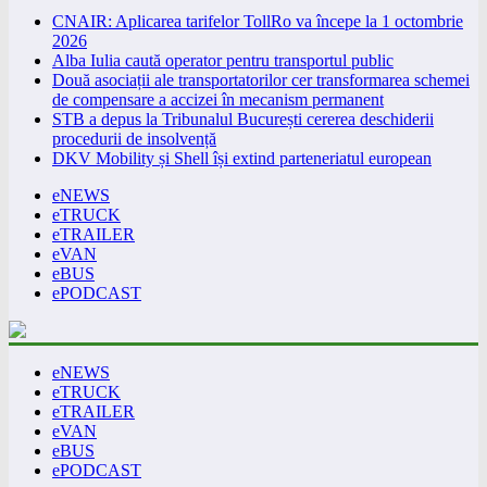
CNAIR: Aplicarea tarifelor TollRo va începe la 1 octombrie
2026
Alba Iulia caută operator pentru transportul public
Două asociații ale transportatorilor cer transformarea schemei
de compensare a accizei în mecanism permanent
STB a depus la Tribunalul București cererea deschiderii
procedurii de insolvență
DKV Mobility și Shell își extind parteneriatul european
eNEWS
eTRUCK
eTRAILER
eVAN
eBUS
ePODCAST
eNEWS
eTRUCK
eTRAILER
eVAN
eBUS
ePODCAST