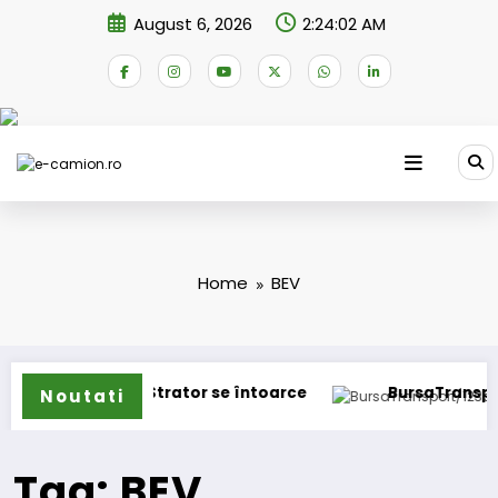
Skip
August 6, 2026
2:24:02 AM
to
content
Home
BEV
ne
IVECO Strator se întoarce
BursaTransport/123
Noutati
Tag: BEV