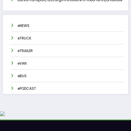
eNEWS
eTRUCK
eTRAILER
eVAN
eBUS
ePODCAST