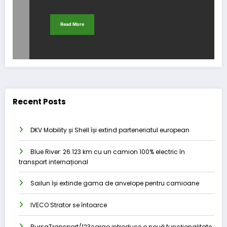
Read More
Recent Posts
DKV Mobility și Shell își extind parteneriatul european
Blue River: 26.123 km cu un camion 100% electric în
transport internațional
Sailun își extinde gama de anvelope pentru camioane
IVECO Strator se întoarce
BursaTransport/123cargo introduce o nouă funcționalitate