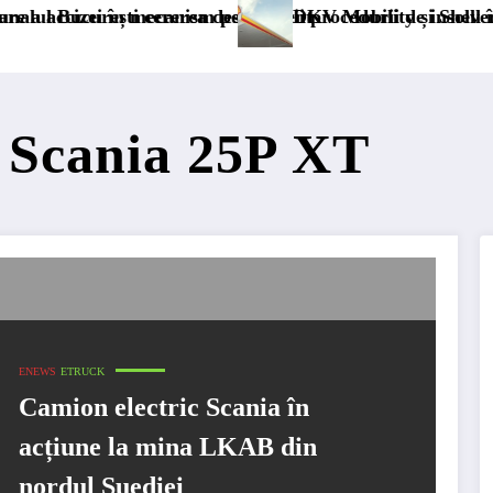
 mecanism permanent
ererea deschiderii procedurii de insolvență
DKV Mobility și Shell își extind partene
 Scania 25P XT
ENEWS
ETRUCK
Camion electric Scania în
acțiune la mina LKAB din
nordul Suediei