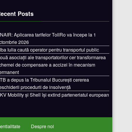
ecent Posts
NAIR: Aplicarea tarifelor TollRo va începe la 1
ctombrie 2026
lba Iulia caută operator pentru transportul public
ouă asociații ale transportatorilor cer transformarea
chemei de compensare a accizei în mecanism
ermanent
TB a depus la Tribunalul București cererea
eschiderii procedurii de insolvență
KV Mobility și Shell își extind parteneriatul european
entialitate
Despre noi