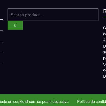
R
C
o
A
D
s
p
S
d
D
este un cookie si cum se poate dezactiva
Politica de confid