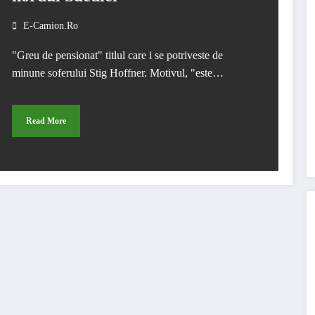
E-Camion.ro
"Greu de pensionat" titlul care i se potriveste de
minune soferului Stig Hoffner. Motivul, "este…
Read More