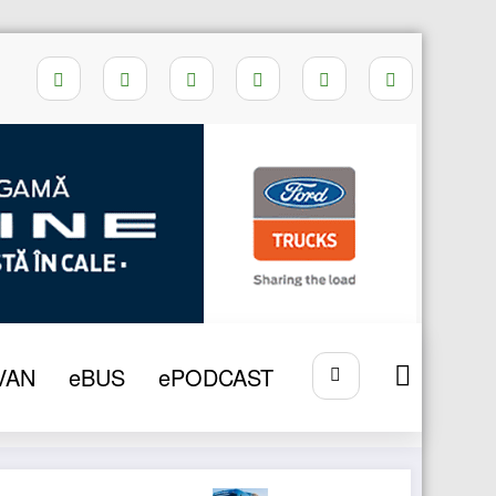
Home
Basculanta Scania 25P XT
VAN
eBUS
ePODCAST