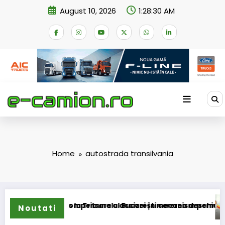
Skip
August 10, 2026
1:28:31 AM
to
content
Home
autostrada transilvania
hemei de compensare a accizei în mecanism permanent
 a depus la Tribunalul București cererea deschiderii proceduri
DKV Mob
Noutati