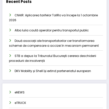
Recent Posts
CNAIR: Aplicarea tarifelor TollRo va începe la 1 octombrie
2026
Alba Iulia caută operator pentru transportul public
Două asociații ale transportatorilor cer transformarea
schemei de compensare a accizei în mecanism permanent
STB a depus la Tribunalul București cererea deschiderii
procedurii de insolvență
DKV Mobility și Shell își extind parteneriatul european
eNEWS
eTRUCK