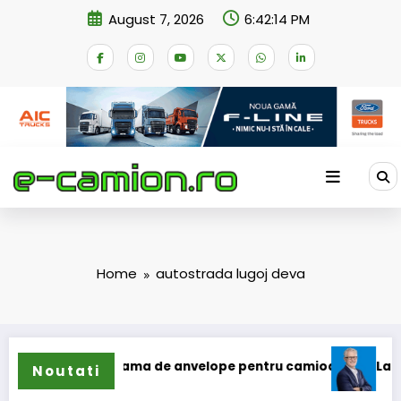
Skip
August 7, 2026
6:42:14 PM
to
content
Home
autostrada lugoj deva
 își extinde gama de anvelope pentru camioane
Lars Ljung
Noutati