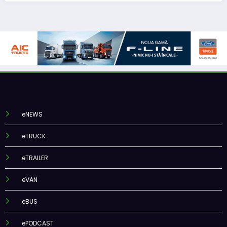
eNEWS
eTRUCK
eTRAILER
eVAN
eBUS
ePODCAST