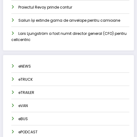
Proiectul Revoy prinde contur
Sailun își extinde gama de anvelope pentru camioane
Lars Ljungström a fost numit director general (CFO) pentru
cellcentric
eNEWS
eTRUCK
eTRAILER
eVAN
eBUS
ePODCAST