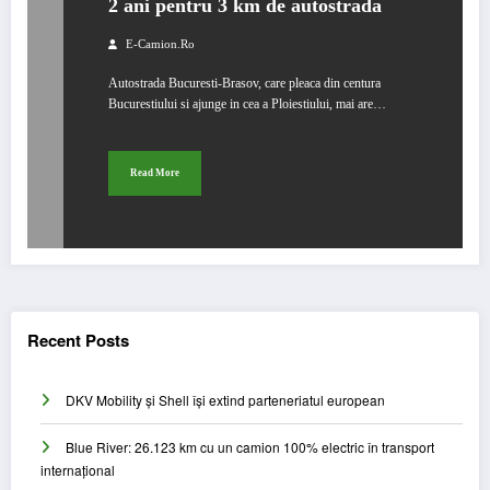
2 ani pentru 3 km de autostrada
E-Camion.ro
Autostrada Bucuresti-Brasov, care pleaca din centura
Bucurestiului si ajunge in cea a Ploiestiului, mai are…
Read More
Recent Posts
DKV Mobility și Shell își extind parteneriatul european
Blue River: 26.123 km cu un camion 100% electric în transport
internațional