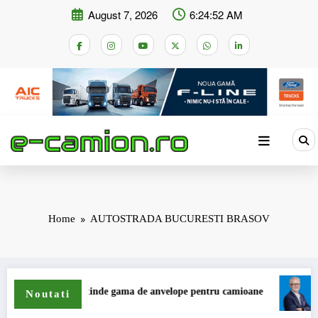
Skip
August 7, 2026
6:24:52 AM
to
content
Home
AUTOSTRADA BUCURESTI BRASOV
Sailun își extinde gama de anvelope pentru camioane
Lars Lju
Noutati