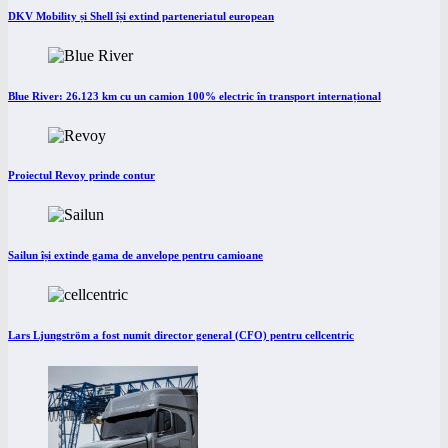
DKV Mobility și Shell își extind parteneriatul european
Blue River: 26.123 km cu un camion 100% electric în transport internațional
Proiectul Revoy prinde contur
Sailun își extinde gama de anvelope pentru camioane
Lars Ljungström a fost numit director general (CFO) pentru cellcentric