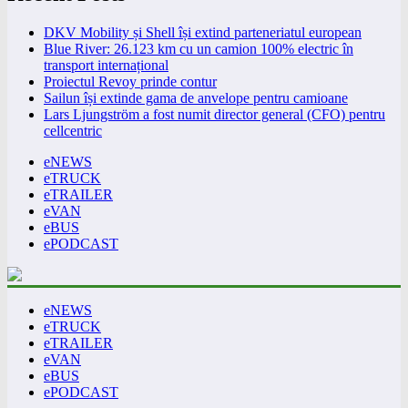
DKV Mobility și Shell își extind parteneriatul european
Blue River: 26.123 km cu un camion 100% electric în
transport internațional
Proiectul Revoy prinde contur
Sailun își extinde gama de anvelope pentru camioane
Lars Ljungström a fost numit director general (CFO) pentru
cellcentric
eNEWS
eTRUCK
eTRAILER
eVAN
eBUS
ePODCAST
eNEWS
eTRUCK
eTRAILER
eVAN
eBUS
ePODCAST