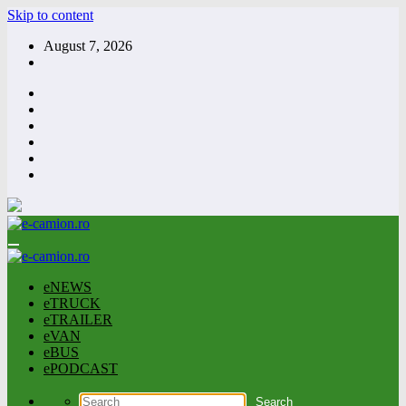
Skip to content
August 7, 2026
eNEWS
eTRUCK
eTRAILER
eVAN
eBUS
ePODCAST