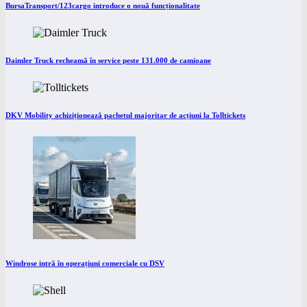
BursaTransport/123cargo introduce o nouă funcționalitate
Daimler Truck recheamă în service peste 131.000 de camioane
DKV Mobility achiziționează pachetul majoritar de acțiuni la Tolltickets
Windrose intră în operațiuni comerciale cu DSV