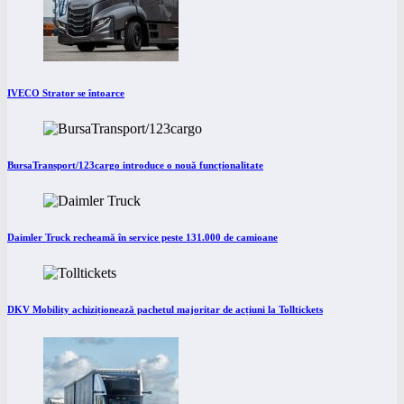
IVECO Strator se întoarce
BursaTransport/123cargo introduce o nouă funcționalitate
Daimler Truck recheamă în service peste 131.000 de camioane
DKV Mobility achiziționează pachetul majoritar de acțiuni la Tolltickets