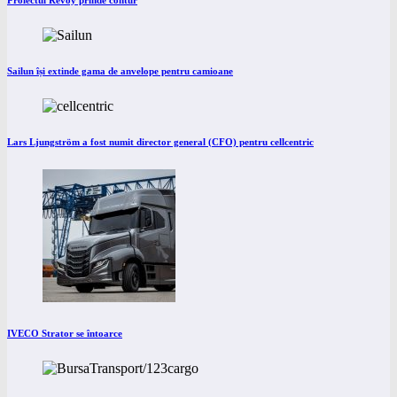
Proiectul Revoy prinde contur
Sailun își extinde gama de anvelope pentru camioane
Lars Ljungström a fost numit director general (CFO) pentru cellcentric
IVECO Strator se întoarce