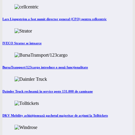
Lars Ljungström a fost numit director general (CFO) pentru cellcentric
IVECO Strator se întoarce
BursaTransport/123cargo introduce o nouă funcționalitate
Daimler Truck recheamă în service peste 131.000 de camioane
DKV Mobility achiziționează pachetul majoritar de acțiuni la Tolltickets