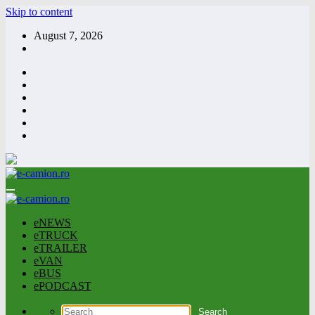
Skip to content
August 7, 2026
eNEWS
eTRUCK
eTRAILER
eVAN
eBUS
ePODCAST