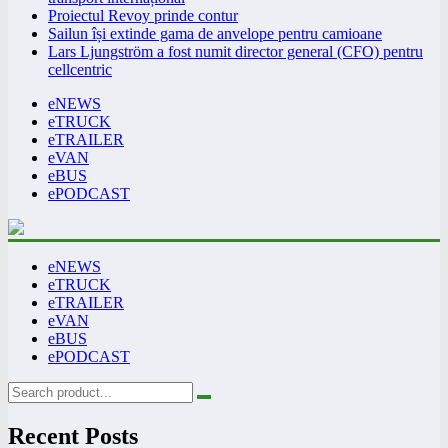
Proiectul Revoy prinde contur
Sailun își extinde gama de anvelope pentru camioane
Lars Ljungström a fost numit director general (CFO) pentru
cellcentric
eNEWS
eTRUCK
eTRAILER
eVAN
eBUS
ePODCAST
eNEWS
eTRUCK
eTRAILER
eVAN
eBUS
ePODCAST
Recent Posts