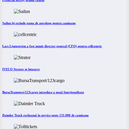
Proiectul Revoy prinde contur
Sailun își extinde gama de anvelope pentru camioane
Lars Ljungström a fost numit director general (CFO) pentru cellcentric
IVECO Strator se întoarce
BursaTransport/123cargo introduce o nouă funcționalitate
Daimler Truck recheamă în service peste 131.000 de camioane