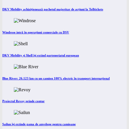
DKV Mobility achiziționează pachetul majoritar de acțiuni la Tolltickets
Windrose intră în operațiuni comerciale cu DSV
DKV Mobility și Shell își extind parteneriatul european
Blue River: 26.123 km cu un camion 100% electric în transport internațional
Proiectul Revoy prinde contur
Sailun își extinde gama de anvelope pentru camioane