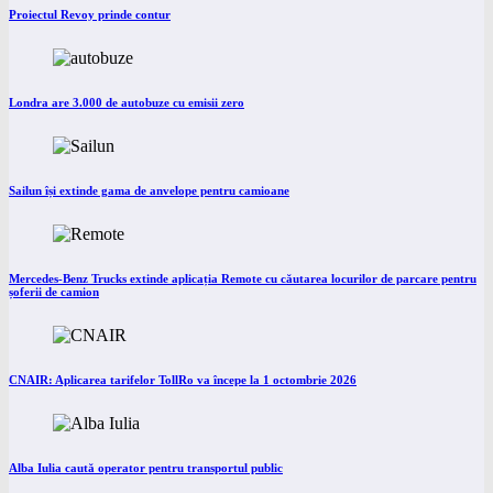
Proiectul Revoy prinde contur
Londra are 3.000 de autobuze cu emisii zero
Sailun își extinde gama de anvelope pentru camioane
Mercedes-Benz Trucks extinde aplicația Remote cu căutarea locurilor de parcare pentru
șoferii de camion
CNAIR: Aplicarea tarifelor TollRo va începe la 1 octombrie 2026
Alba Iulia caută operator pentru transportul public