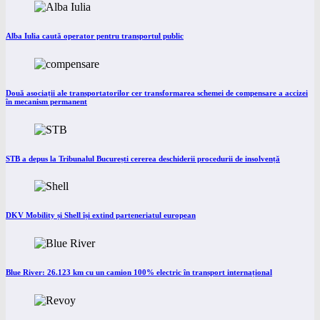
Alba Iulia caută operator pentru transportul public
Două asociații ale transportatorilor cer transformarea schemei de compensare a accizei
în mecanism permanent
STB a depus la Tribunalul București cererea deschiderii procedurii de insolvență
DKV Mobility și Shell își extind parteneriatul european
Blue River: 26.123 km cu un camion 100% electric în transport internațional