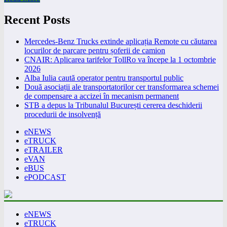
Recent Posts
Mercedes-Benz Trucks extinde aplicația Remote cu căutarea
locurilor de parcare pentru șoferii de camion
CNAIR: Aplicarea tarifelor TollRo va începe la 1 octombrie
2026
Alba Iulia caută operator pentru transportul public
Două asociații ale transportatorilor cer transformarea schemei
de compensare a accizei în mecanism permanent
STB a depus la Tribunalul București cererea deschiderii
procedurii de insolvență
eNEWS
eTRUCK
eTRAILER
eVAN
eBUS
ePODCAST
eNEWS
eTRUCK