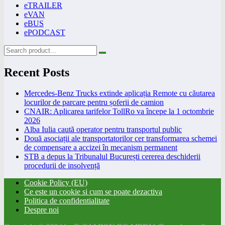
eTRAILER
eVAN
eBUS
ePODCAST
Recent Posts
Mercedes-Benz Trucks extinde aplicația Remote cu căutarea
locurilor de parcare pentru șoferii de camion
CNAIR: Aplicarea tarifelor TollRo va începe la 1 octombrie
2026
Alba Iulia caută operator pentru transportul public
Două asociații ale transportatorilor cer transformarea schemei
de compensare a accizei în mecanism permanent
STB a depus la Tribunalul București cererea deschiderii
procedurii de insolvență
Cookie Policy (EU)
Ce este un cookie si cum se poate dezactiva
Politica de confidentialitate
Despre noi