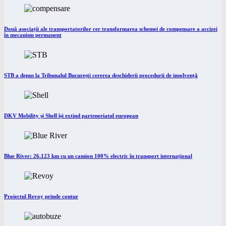
Două asociații ale transportatorilor cer transformarea schemei de compensare a accizei
în mecanism permanent
STB a depus la Tribunalul București cererea deschiderii procedurii de insolvență
DKV Mobility și Shell își extind parteneriatul european
Blue River: 26.123 km cu un camion 100% electric în transport internațional
Proiectul Revoy prinde contur