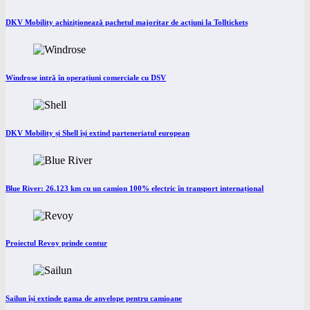
DKV Mobility achiziționează pachetul majoritar de acțiuni la Tolltickets
Windrose intră în operațiuni comerciale cu DSV
DKV Mobility și Shell își extind parteneriatul european
Blue River: 26.123 km cu un camion 100% electric în transport internațional
Proiectul Revoy prinde contur
Sailun își extinde gama de anvelope pentru camioane