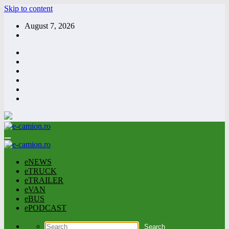
Skip to content
August 7, 2026
eNEWS
eTRUCK
eTRAILER
eVAN
eBUS
ePODCAST