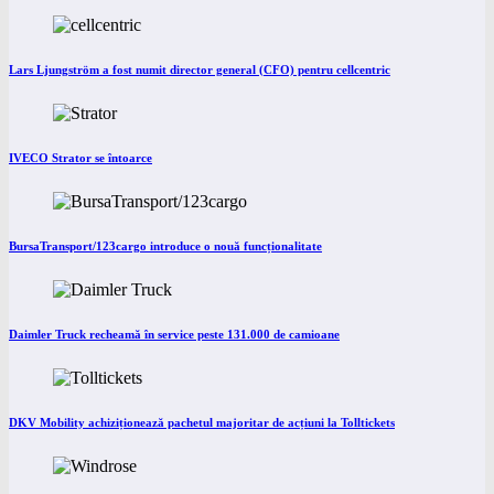
Lars Ljungström a fost numit director general (CFO) pentru cellcentric
IVECO Strator se întoarce
BursaTransport/123cargo introduce o nouă funcționalitate
Daimler Truck recheamă în service peste 131.000 de camioane
DKV Mobility achiziționează pachetul majoritar de acțiuni la Tolltickets