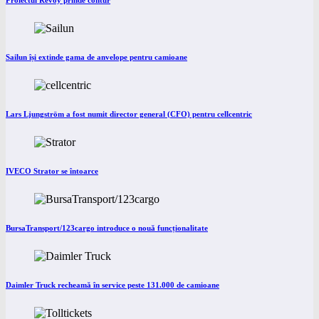
Proiectul Revoy prinde contur
Sailun își extinde gama de anvelope pentru camioane
Lars Ljungström a fost numit director general (CFO) pentru cellcentric
IVECO Strator se întoarce
BursaTransport/123cargo introduce o nouă funcționalitate
Daimler Truck recheamă în service peste 131.000 de camioane