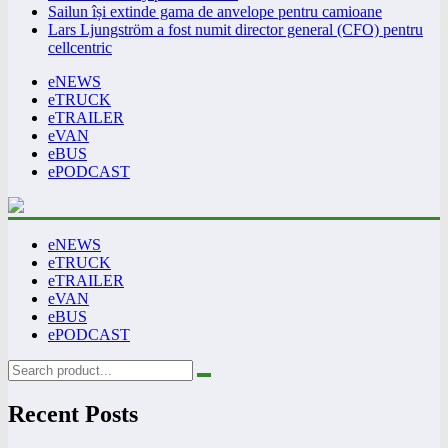
Sailun își extinde gama de anvelope pentru camioane
Lars Ljungström a fost numit director general (CFO) pentru
cellcentric
eNEWS
eTRUCK
eTRAILER
eVAN
eBUS
ePODCAST
eNEWS
eTRUCK
eTRAILER
eVAN
eBUS
ePODCAST
Recent Posts