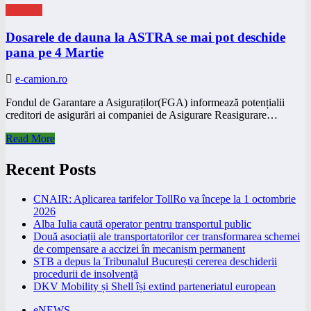
eNEWS
Dosarele de dauna la ASTRA se mai pot deschide
pana pe 4 Martie
e-camion.ro
Fondul de Garantare a Asiguraților(FGA) informează potențialii
creditori de asigurări ai companiei de Asigurare Reasigurare…
Read More
Recent Posts
CNAIR: Aplicarea tarifelor TollRo va începe la 1 octombrie
2026
Alba Iulia caută operator pentru transportul public
Două asociații ale transportatorilor cer transformarea schemei
de compensare a accizei în mecanism permanent
STB a depus la Tribunalul București cererea deschiderii
procedurii de insolvență
DKV Mobility și Shell își extind parteneriatul european
eNEWS