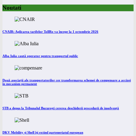
Noutati
CNAIR: Aplicarea tarifelor TollRo va începe la 1 octombrie 2026
Alba Iulia caută operator pentru transportul public
Două asociații ale transportatorilor cer transformarea schemei de compensare a accizei
în mecanism permanent
STB a depus la Tribunalul București cererea deschiderii procedurii de insolvență
DKV Mobility și Shell își extind parteneriatul european