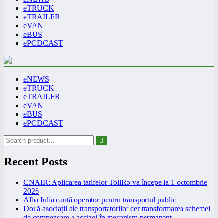
eTRUCK
eTRAILER
eVAN
eBUS
ePODCAST
eNEWS
eTRUCK
eTRAILER
eVAN
eBUS
ePODCAST
Recent Posts
CNAIR: Aplicarea tarifelor TollRo va începe la 1 octombrie
2026
Alba Iulia caută operator pentru transportul public
Două asociații ale transportatorilor cer transformarea schemei
de compensare a accizei în mecanism permanent