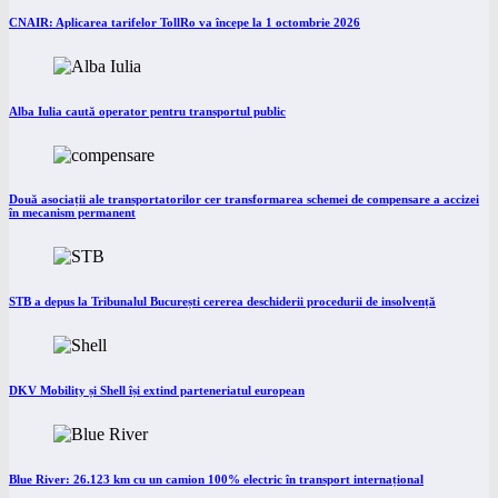
CNAIR: Aplicarea tarifelor TollRo va începe la 1 octombrie 2026
Alba Iulia caută operator pentru transportul public
Două asociații ale transportatorilor cer transformarea schemei de compensare a accizei
în mecanism permanent
STB a depus la Tribunalul București cererea deschiderii procedurii de insolvență
DKV Mobility și Shell își extind parteneriatul european
Blue River: 26.123 km cu un camion 100% electric în transport internațional