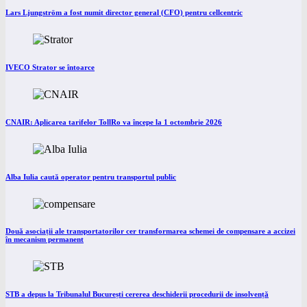
Lars Ljungström a fost numit director general (CFO) pentru cellcentric
IVECO Strator se întoarce
CNAIR: Aplicarea tarifelor TollRo va începe la 1 octombrie 2026
Alba Iulia caută operator pentru transportul public
Două asociații ale transportatorilor cer transformarea schemei de compensare a accizei
în mecanism permanent
STB a depus la Tribunalul București cererea deschiderii procedurii de insolvență