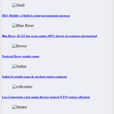
DKV Mobility și Shell își extind parteneriatul european
Blue River: 26.123 km cu un camion 100% electric în transport internațional
Proiectul Revoy prinde contur
Sailun își extinde gama de anvelope pentru camioane
Lars Ljungström a fost numit director general (CFO) pentru cellcentric