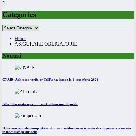
×
Categories
Categories
Home
ASIGURARE OBLIGATORIE
Noutati
CNAIR: Aplicarea tarifelor TollRo va începe la 1 octombrie 2026
Alba Iulia caută operator pentru transportul public
Două asociații ale transportatorilor cer transformarea schemei de compensare a accizei
în mecanism permanent