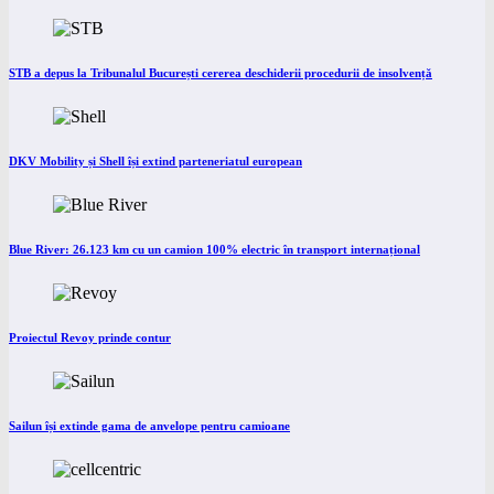
STB a depus la Tribunalul București cererea deschiderii procedurii de insolvență
DKV Mobility și Shell își extind parteneriatul european
Blue River: 26.123 km cu un camion 100% electric în transport internațional
Proiectul Revoy prinde contur
Sailun își extinde gama de anvelope pentru camioane