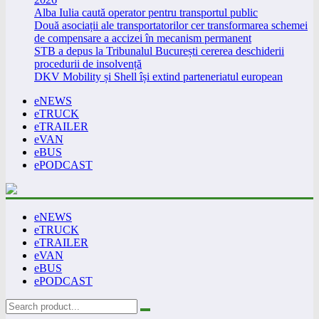
Alba Iulia caută operator pentru transportul public
Două asociații ale transportatorilor cer transformarea schemei
de compensare a accizei în mecanism permanent
STB a depus la Tribunalul București cererea deschiderii
procedurii de insolvență
DKV Mobility și Shell își extind parteneriatul european
eNEWS
eTRUCK
eTRAILER
eVAN
eBUS
ePODCAST
eNEWS
eTRUCK
eTRAILER
eVAN
eBUS
ePODCAST