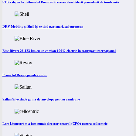
STB a depus la Tribunalul București cererea deschiderii procedurii de insolvență
DKV Mobility și Shell își extind parteneriatul european
Blue River: 26.123 km cu un camion 100% electric în transport internațional
Proiectul Revoy prinde contur
Sailun își extinde gama de anvelope pentru camioane
Lars Ljungström a fost numit director general (CFO) pentru cellcentric