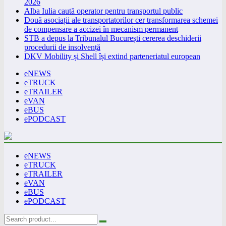
2026
Alba Iulia caută operator pentru transportul public
Două asociații ale transportatorilor cer transformarea schemei
de compensare a accizei în mecanism permanent
STB a depus la Tribunalul București cererea deschiderii
procedurii de insolvență
DKV Mobility și Shell își extind parteneriatul european
eNEWS
eTRUCK
eTRAILER
eVAN
eBUS
ePODCAST
eNEWS
eTRUCK
eTRAILER
eVAN
eBUS
ePODCAST