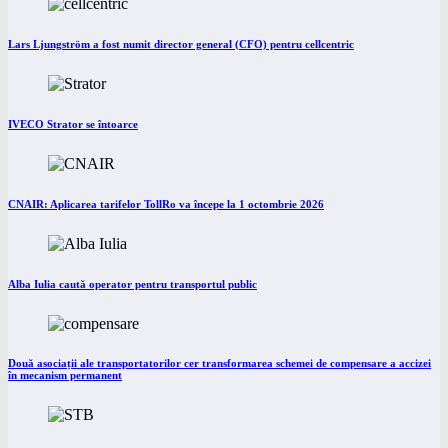
Lars Ljungström a fost numit director general (CFO) pentru cellcentric
IVECO Strator se întoarce
CNAIR: Aplicarea tarifelor TollRo va începe la 1 octombrie 2026
Alba Iulia caută operator pentru transportul public
Două asociații ale transportatorilor cer transformarea schemei de compensare a accizei
în mecanism permanent