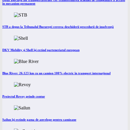
Două asociații ale transportatorilor cer transformarea schemei de compensare a accizei
în mecanism permanent
STB a depus la Tribunalul București cererea deschiderii procedurii de insolvență
DKV Mobility și Shell își extind parteneriatul european
Blue River: 26.123 km cu un camion 100% electric în transport internațional
Proiectul Revoy prinde contur
Sailun își extinde gama de anvelope pentru camioane