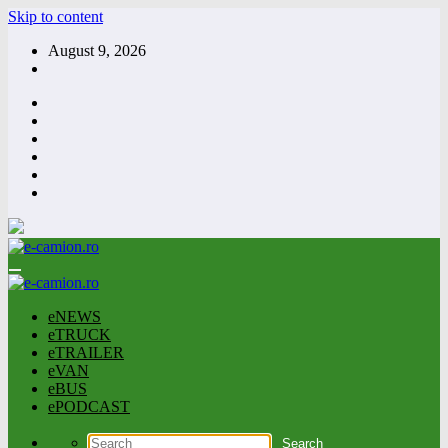
Skip to content
August 9, 2026
eNEWS
eTRUCK
eTRAILER
eVAN
eBUS
ePODCAST